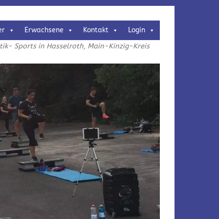
er
Erwachsene
Kontakt
Login
k- Sports in Hasselroth, Main-Kinzig-Kreis