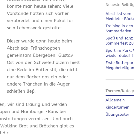
Neueste Beiträ
konnte man heute sehen: Viele
Vorstände hatten sich vorher
Abschied vom
Meddeler Bäck
verabredet und einen Pokal für
Training in den
sein Lebenswerk gestaltet.
Sommerferien
Spaß und Tanz
Dieser wurde dann heute beim
Sommerfest 2
Abschieds-Frühschoppen
Sport im Park: 
gemeinsam übergeben. Gustav
wieder dabei!!!
Ost von den Schwefelhölzern hielt
Erste Rollerpar
Megabeteiligu
eine Rede im Büttenstil, die nicht
nur dem Bäcker das ein oder
andere Tränchen in die Augen
schießen ließ.
Themen/Katego
Allgemein
en, wir sind traurig und werden
Kinderturnen
ippen und Hamburger-Buns bei
Übungsleiter
anstaltungen vermissen. Und auch
 Walking Brot und Brötchen gibt es
 dir.