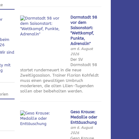
ge
Darmstadt 98
er
vor dem
Saisonstart:
"Wettkampf,
Punkte,
 beim
Adrenalin"
026
am 6. August
Wir sind
2026
Der SV
Darmstadt 98
ty mit
startet runderneuert in die neue
ng
Zweitligasaison. Trainer Florian Kohfeldt
muss einen gewaltigen Umbruch
moderieren, die alten Lilien-Tugenden
sollen aber beibehalten werden.
rien
Gesa Krause:
Medaille oder
Enttäuschung
am 6. August
2026
Gesa Krause