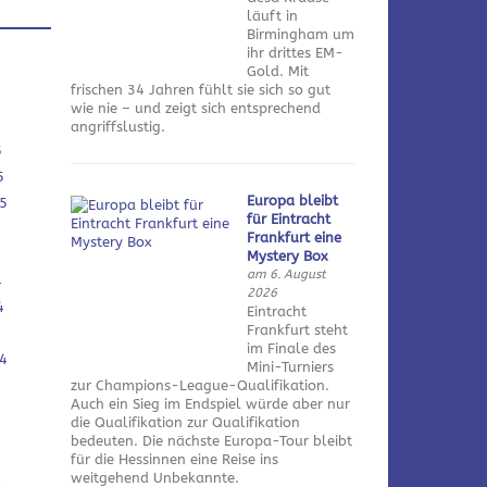
läuft in
Birmingham um
ihr drittes EM-
Gold. Mit
frischen 34 Jahren fühlt sie sich so gut
wie nie – und zeigt sich entsprechend
angriffslustig.
5
5
Europa bleibt
5
für Eintracht
Frankfurt eine
Mystery Box
am 6. August
4
2026
4
Eintracht
Frankfurt steht
im Finale des
4
Mini-Turniers
zur Champions-League-Qualifikation.
Auch ein Sieg im Endspiel würde aber nur
die Qualifikation zur Qualifikation
bedeuten. Die nächste Europa-Tour bleibt
für die Hessinnen eine Reise ins
weitgehend Unbekannte.