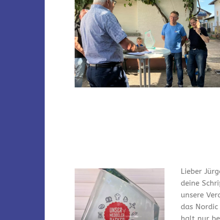
Lieber Jürg
deine Schr
unsere Ver
das Nordic
halt nur bei