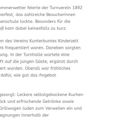
mmerwetter feierte der Turnverein 1892
merfest, das zahlreiche Besucherinnen
enschule lockte. Besonders für die
ß kam dabei keinesfalls zu kurz.
en des Vereins Kunterbuntes Kinderzelt
ark frequentiert waren. Daneben sorgten
ung. In der Turnhalle wartete eine
t auf die jungen Gäste, ergänzt durch
ert wurden. Überall war fröhliches
 dafür, wie gut das Angebot
 gesorgt: Leckere selbstgebackene Kuchen
äck und erfrischende Getränke sowie
Grillwagen luden zum Verweilen ein und
gegnungen innerhalb der