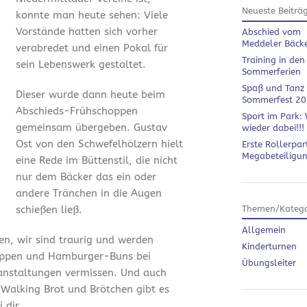
Neueste Beiträ
konnte man heute sehen: Viele
Vorstände hatten sich vorher
Abschied vom
Meddeler Bäck
verabredet und einen Pokal für
Training in den
sein Lebenswerk gestaltet.
Sommerferien
Spaß und Tanz
Dieser wurde dann heute beim
Sommerfest 2
Abschieds-Frühschoppen
Sport im Park: 
gemeinsam übergeben. Gustav
wieder dabei!!!
Ost von den Schwefelhölzern hielt
Erste Rollerpar
Megabeteiligu
eine Rede im Büttenstil, die nicht
nur dem Bäcker das ein oder
andere Tränchen in die Augen
schießen ließ.
Themen/Katego
Allgemein
en, wir sind traurig und werden
Kinderturnen
ippen und Hamburger-Buns bei
Übungsleiter
anstaltungen vermissen. Und auch
 Walking Brot und Brötchen gibt es
 dir.