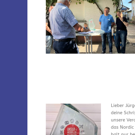
Lieber Jürg
deine Schr
unsere Ver
das Nordic
halt nur bei