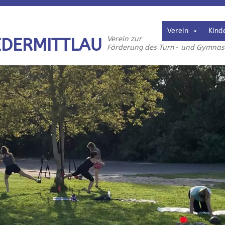
Verein
Kind
Verein zur
EDERMITTLAU
Förderung des Turn- und Gymnasti