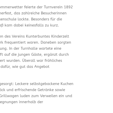
mmerwetter feierte der Turnverein 1892
merfest, das zahlreiche Besucherinnen
enschule lockte. Besonders für die
ß kam dabei keinesfalls zu kurz.
en des Vereins Kunterbuntes Kinderzelt
ark frequentiert waren. Daneben sorgten
ung. In der Turnhalle wartete eine
t auf die jungen Gäste, ergänzt durch
ert wurden. Überall war fröhliches
 dafür, wie gut das Angebot
 gesorgt: Leckere selbstgebackene Kuchen
äck und erfrischende Getränke sowie
Grillwagen luden zum Verweilen ein und
gegnungen innerhalb der