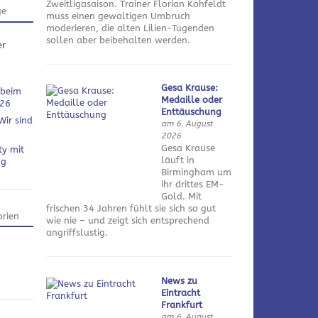
Zweitligasaison. Trainer Florian Kohfeldt
ge
muss einen gewaltigen Umbruch
moderieren, die alten Lilien-Tugenden
sollen aber beibehalten werden.
er
Gesa Krause:
 beim
Medaille oder
026
Enttäuschung
Wir sind
am 6. August
2026
Gesa Krause
ty mit
läuft in
ng
Birmingham um
ihr drittes EM-
Gold. Mit
frischen 34 Jahren fühlt sie sich so gut
rien
wie nie – und zeigt sich entsprechend
angriffslustig.
News zu
Eintracht
Frankfurt
am 6. August