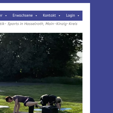
er
Erwachsene
Kontakt
Login
k- Sports in Hasselroth, Main-Kinzig-Kreis