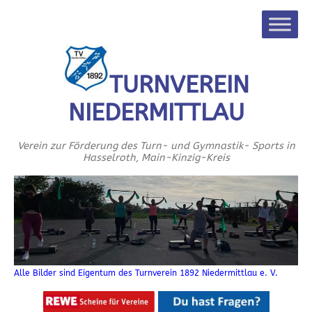
TURNVEREIN
NIEDERMITTLAU
Verein zur Förderung des Turn- und Gymnastik- Sports in
Hasselroth, Main-Kinzig-Kreis
Alle Bilder sind Eigentum des Turnverein 1892 Niedermittlau e. V.