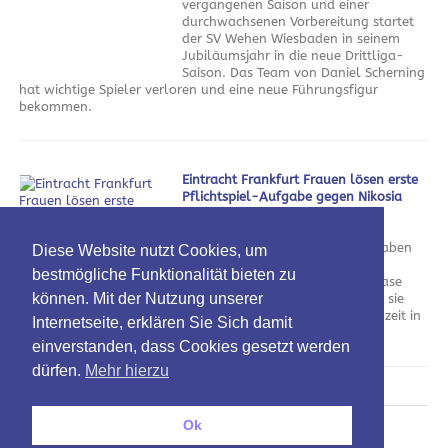
vergangenen Saison und einer
durchwachsenen Vorbereitung startet
der SV Wehen Wiesbaden in seinem
Jubiläumsjahr in die neue Drittliga-
Saison. Das Team von Daniel Scherning
hat wichtige Spieler verloren und eine neue Führungsfigur
bekommen.
Eintracht Frankfurt Frauen lösen erste
Pflichtspiel-Aufgabe gegen Nikosia
souverän
am 5. August 2026
Die Eintracht Frankfurt Frauen haben
Diese Website nutzt Cookies, um
den ersten Schritt in Richtung
bestmögliche Funktionalität bieten zu
Champions-League-Gruppenphase
können. Mit der Nutzung unserer
geschafft. Gegen Nikosia zeigten sie
sich vor allem in der ersten Halbzeit in
Internetseite, erklären Sie Sich damit
Torlaune.
einverstanden, dass Cookies gesetzt werden
dürfen.
Mehr hierzu
Ok
Oben