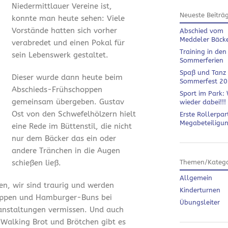
Niedermittlauer Vereine ist,
Neueste Beiträ
konnte man heute sehen: Viele
Vorstände hatten sich vorher
Abschied vom
Meddeler Bäck
verabredet und einen Pokal für
Training in den
sein Lebenswerk gestaltet.
Sommerferien
Spaß und Tanz
Dieser wurde dann heute beim
Sommerfest 2
Abschieds-Frühschoppen
Sport im Park: 
gemeinsam übergeben. Gustav
wieder dabei!!!
Ost von den Schwefelhölzern hielt
Erste Rollerpar
Megabeteiligu
eine Rede im Büttenstil, die nicht
nur dem Bäcker das ein oder
andere Tränchen in die Augen
schießen ließ.
Themen/Katego
Allgemein
en, wir sind traurig und werden
Kinderturnen
ippen und Hamburger-Buns bei
Übungsleiter
anstaltungen vermissen. Und auch
 Walking Brot und Brötchen gibt es