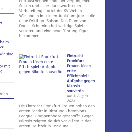
enttäuschenden Ende der vergangenen
Saison und einer durchwachsenen
ge
Vorbereitung startet der SV Wehen
Wiesbaden in seinem Jubiläumsjahr in die
neue Drittliga-Saison. Das Team von
er
Daniel Scherning hat wichtige Spieler
verloren und eine neue Führungsfigur
bekommen.
 beim
026
Wir sind
Eintracht
Frankfurt
Frauen lösen
ty mit
erste
ng
Pflichtspiel-
Aufgabe gegen
Nikosia
souverän
rien
am 5. August
2026
Die Eintracht Frankfurt Frauen haben den
ersten Schritt in Richtung Champions-
League-Gruppenphase geschafft. Gegen
Nikosia zeigten sie sich vor allem in der
ersten Halbzeit in Torlaune.