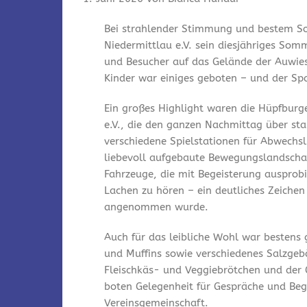
Bei strahlender Stimmung und bestem So
Niedermittlau e.V. sein diesjähriges Som
und Besucher auf das Gelände der Auwies
Kinder war einiges geboten – und der Spa
Ein großes Highlight waren die Hüpfburg
e.V., die den ganzen Nachmittag über st
verschiedene Spielstationen für Abwechsl
liebevoll aufgebaute Bewegungslandschaf
Fahrzeuge, die mit Begeisterung ausprobi
Lachen zu hören – ein deutliches Zeichen
angenommen wurde.
Auch für das leibliche Wohl war bestens
und Muffins sowie verschiedenes Salzgeb
Fleischkäs- und Veggiebrötchen und der 
boten Gelegenheit für Gespräche und Be
Vereinsgemeinschaft.