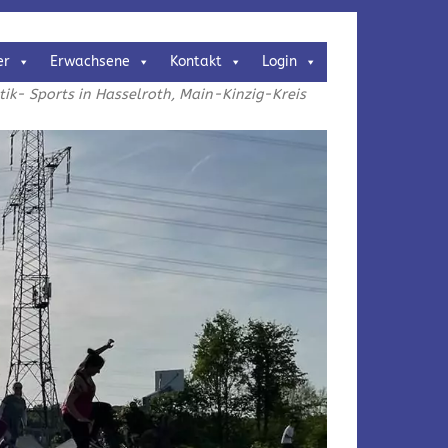
er
Erwachsene
Kontakt
Login
k- Sports in Hasselroth, Main-Kinzig-Kreis