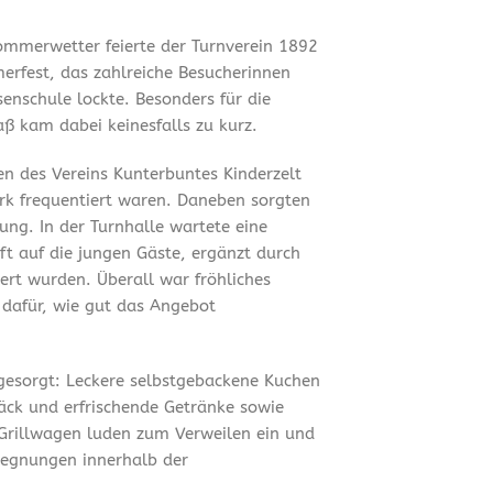
mmerwetter feierte der Turnverein 1892
merfest, das zahlreiche Besucherinnen
enschule lockte. Besonders für die
ß kam dabei keinesfalls zu kurz.
en des Vereins Kunterbuntes Kinderzelt
ark frequentiert waren. Daneben sorgten
ung. In der Turnhalle wartete eine
t auf die jungen Gäste, ergänzt durch
ert wurden. Überall war fröhliches
 dafür, wie gut das Angebot
 gesorgt: Leckere selbstgebackene Kuchen
äck und erfrischende Getränke sowie
Grillwagen luden zum Verweilen ein und
gegnungen innerhalb der