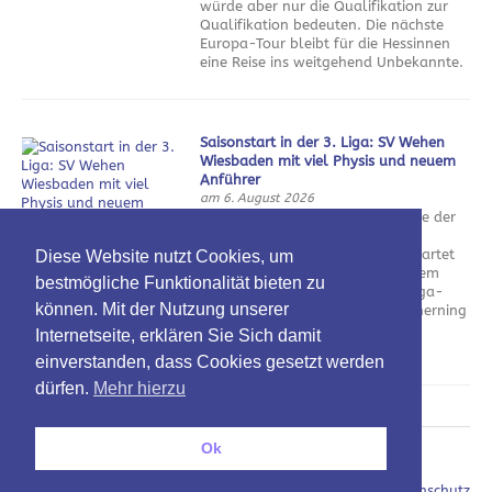
würde aber nur die Qualifikation zur
Qualifikation bedeuten. Die nächste
Europa-Tour bleibt für die Hessinnen
eine Reise ins weitgehend Unbekannte.
Saisonstart in der 3. Liga: SV Wehen
Wiesbaden mit viel Physis und neuem
Anführer
am 6. August 2026
Nach einem enttäuschenden Ende der
vergangenen Saison und einer
durchwachsenen Vorbereitung startet
Diese Website nutzt Cookies, um
der SV Wehen Wiesbaden in seinem
bestmögliche Funktionalität bieten zu
Jubiläumsjahr in die neue Drittliga-
können. Mit der Nutzung unserer
Saison. Das Team von Daniel Scherning
hat wichtige Spieler verloren und eine neue Führungsfigur
Internetseite, erklären Sie Sich damit
bekommen.
einverstanden, dass Cookies gesetzt werden
dürfen.
Mehr hierzu
Ok
Oben
Impressum / Datenschutz