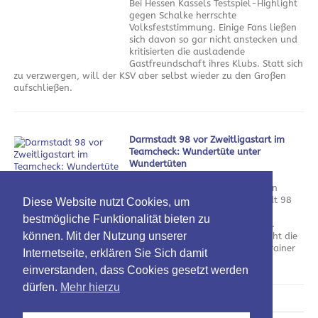
Bei Hessen Kassels Testspiel-Highlight
gegen Schalke herrschte
Volksfeststimmung. Einige Fans ließen
sich davon so gar nicht anstecken und
kritisierten die ausladende
Gastfreundschaft ihres Klubs. Statt sich
zu verzwergen, will der KSV aber selbst wieder zu den Großen
aufschließen.
Darmstadt 98 vor Zweitligastart im
Teamcheck: Wundertüte unter
Wundertüten
am 5. August 2026
Nach dem Verlust der kompletten
Offensivabteilung will Darmstadt 98
Diese Website nutzt Cookies, um
mit neuem Personal an die
bestmögliche Funktionalität bieten zu
vergangenen Erfolge anknüpfen.
können. Mit der Nutzung unserer
Neben spannenden Zugängen ruht die
Hoffnung dabei vor allem auf Trainer
Internetseite, erklären Sie Sich damit
Florian Kohfeldt.
einverstanden, dass Cookies gesetzt werden
dürfen.
Mehr hierzu