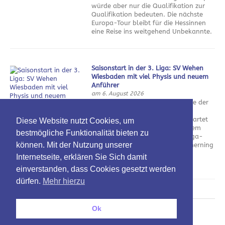
würde aber nur die Qualifikation zur
Qualifikation bedeuten. Die nächste
Europa-Tour bleibt für die Hessinnen
eine Reise ins weitgehend Unbekannte.
Saisonstart in der 3. Liga: SV Wehen
Wiesbaden mit viel Physis und neuem
Anführer
am 6. August 2026
Nach einem enttäuschenden Ende der
vergangenen Saison und einer
durchwachsenen Vorbereitung startet
Diese Website nutzt Cookies, um
der SV Wehen Wiesbaden in seinem
bestmögliche Funktionalität bieten zu
Jubiläumsjahr in die neue Drittliga-
können. Mit der Nutzung unserer
Saison. Das Team von Daniel Scherning
hat wichtige Spieler verloren und eine neue Führungsfigur
Internetseite, erklären Sie Sich damit
bekommen.
einverstanden, dass Cookies gesetzt werden
dürfen.
Mehr hierzu
Ok
Oben