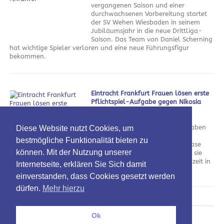
vergangenen Saison und einer
durchwachsenen Vorbereitung startet
der SV Wehen Wiesbaden in seinem
Jubiläumsjahr in die neue Drittliga-
Saison. Das Team von Daniel Scherning
hat wichtige Spieler verloren und eine neue Führungsfigur
bekommen.
Eintracht Frankfurt Frauen lösen erste
Pflichtspiel-Aufgabe gegen Nikosia
souverän
am 5. August 2026
Die Eintracht Frankfurt Frauen haben
Diese Website nutzt Cookies, um
den ersten Schritt in Richtung
bestmögliche Funktionalität bieten zu
Champions-League-Gruppenphase
können. Mit der Nutzung unserer
geschafft. Gegen Nikosia zeigten sie
sich vor allem in der ersten Halbzeit in
Internetseite, erklären Sie Sich damit
Torlaune.
einverstanden, dass Cookies gesetzt werden
dürfen.
Mehr hierzu
Ok