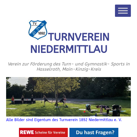
TURNVEREIN
NIEDERMITTLAU
Verein zur Förderung des Turn- und Gymnastik- Sports in
Hasselroth, Main-Kinzig-Kreis
Alle Bilder sind Eigentum des Turnverein 1892 Niedermittlau e. V.