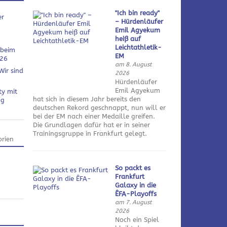
"Ich bin ready"
er
– Hürdenläufer
Emil Agyekum
heiß auf
Leichtathletik-
 beim
EM
026
am 8. August
Wir sind
2026
Hürdenläufer
Emil Agyekum
ty mit
hat sich in diesem Jahr bereits den
ng
deutschen Rekord geschnappt, nun will er
bei der EM nach einer Medaille greifen.
Die Grundlagen dafür hat er in seiner
Trainingsgruppe in Frankfurt gelegt.
rien
So packt es
Frankfurt
Galaxy in die
ÊFA-Playoffs
am 7. August
2026
Noch ein Spiel