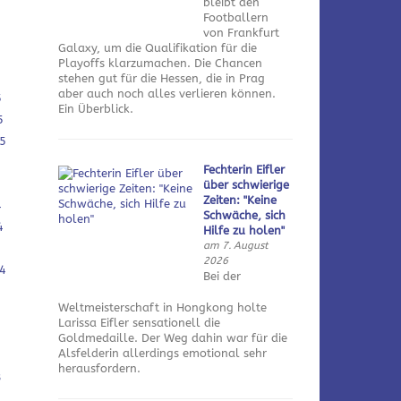
bleibt den
Footballern
von Frankfurt
Galaxy, um die Qualifikation für die
Playoffs klarzumachen. Die Chancen
stehen gut für die Hessen, die in Prag
aber auch noch alles verlieren können.
5
Ein Überblick.
5
5
Fechterin Eifler
über schwierige
Zeiten: "Keine
4
Schwäche, sich
4
Hilfe zu holen"
am 7. August
2026
4
Bei der
Weltmeisterschaft in Hongkong holte
Larissa Eifler sensationell die
Goldmedaille. Der Weg dahin war für die
Alsfelderin allerdings emotional sehr
herausfordern.
3