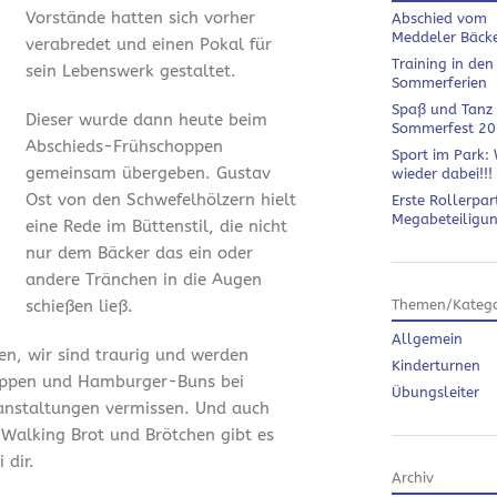
Vorstände hatten sich vorher
Abschied vom
Meddeler Bäck
verabredet und einen Pokal für
Training in den
sein Lebenswerk gestaltet.
Sommerferien
Spaß und Tanz
Dieser wurde dann heute beim
Sommerfest 2
Abschieds-Frühschoppen
Sport im Park: 
gemeinsam übergeben. Gustav
wieder dabei!!!
Ost von den Schwefelhölzern hielt
Erste Rollerpar
Megabeteiligu
eine Rede im Büttenstil, die nicht
nur dem Bäcker das ein oder
andere Tränchen in die Augen
schießen ließ.
Themen/Katego
Allgemein
en, wir sind traurig und werden
Kinderturnen
ippen und Hamburger-Buns bei
Übungsleiter
anstaltungen vermissen. Und auch
 Walking Brot und Brötchen gibt es
 dir.
Archiv