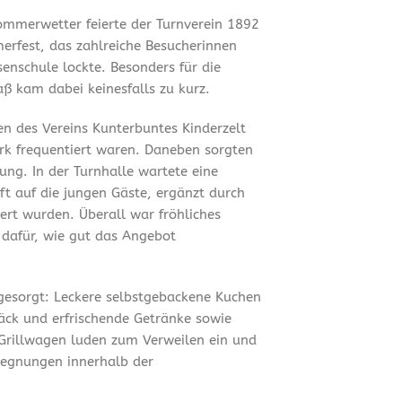
mmerwetter feierte der Turnverein 1892
merfest, das zahlreiche Besucherinnen
enschule lockte. Besonders für die
ß kam dabei keinesfalls zu kurz.
en des Vereins Kunterbuntes Kinderzelt
ark frequentiert waren. Daneben sorgten
ung. In der Turnhalle wartete eine
t auf die jungen Gäste, ergänzt durch
ert wurden. Überall war fröhliches
 dafür, wie gut das Angebot
 gesorgt: Leckere selbstgebackene Kuchen
äck und erfrischende Getränke sowie
Grillwagen luden zum Verweilen ein und
gegnungen innerhalb der