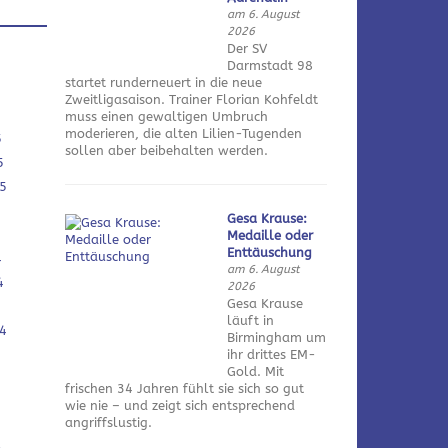
am 6. August
2026
Der SV
Darmstadt 98
startet runderneuert in die neue
Zweitligasaison. Trainer Florian Kohfeldt
muss einen gewaltigen Umbruch
moderieren, die alten Lilien-Tugenden
5
sollen aber beibehalten werden.
5
5
Gesa Krause:
Medaille oder
Enttäuschung
4
am 6. August
4
2026
Gesa Krause
läuft in
4
Birmingham um
ihr drittes EM-
Gold. Mit
frischen 34 Jahren fühlt sie sich so gut
wie nie – und zeigt sich entsprechend
angriffslustig.