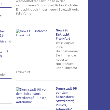
wechselhafter Leistungen in der
ge
vergangenen Saison wird Robin Koch die
Eintracht auch in der neuen Spielzeit aufs
Feld führen.
er
News zu
 beim
Eintracht
026
Frankfurt
Wir sind
am 6. August
2026
Hier bekommen
ty mit
Sie immer die
ng
neuesten
Nachrichten
über Eintracht
Frankfurt.
rien
Darmstadt 98
vor dem
Saisonstart:
"Wettkampf,
Punkte,
Adrenalin"