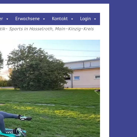
er
Erwachsene
Kontakt
Login
k- Sports in Hasselroth, Main-Kinzig-Kreis