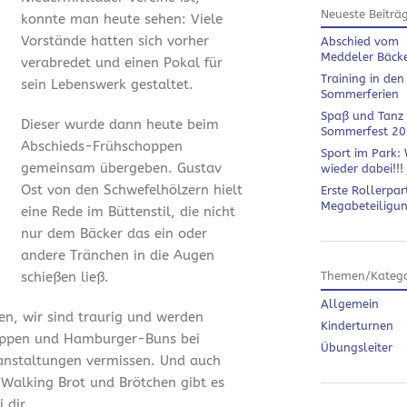
Neueste Beiträ
konnte man heute sehen: Viele
Vorstände hatten sich vorher
Abschied vom
Meddeler Bäck
verabredet und einen Pokal für
Training in den
sein Lebenswerk gestaltet.
Sommerferien
Spaß und Tanz
Dieser wurde dann heute beim
Sommerfest 2
Abschieds-Frühschoppen
Sport im Park: 
gemeinsam übergeben. Gustav
wieder dabei!!!
Ost von den Schwefelhölzern hielt
Erste Rollerpar
Megabeteiligu
eine Rede im Büttenstil, die nicht
nur dem Bäcker das ein oder
andere Tränchen in die Augen
schießen ließ.
Themen/Katego
Allgemein
en, wir sind traurig und werden
Kinderturnen
ippen und Hamburger-Buns bei
Übungsleiter
anstaltungen vermissen. Und auch
 Walking Brot und Brötchen gibt es
 dir.