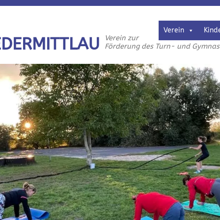
Verein
Kind
Verein zur
EDERMITTLAU
Förderung des Turn- und Gymnasti