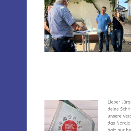
Lieber Jürg
deine Schr
unsere Ver
das Nordic
halt nur bei