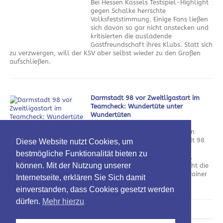
Bei Hessen Kassels Testspiel-Highlight
gegen Schalke herrschte
Volksfeststimmung. Einige Fans ließen
sich davon so gar nicht anstecken und
kritisierten die ausladende
Gastfreundschaft ihres Klubs. Statt sich
zu verzwergen, will der KSV aber selbst wieder zu den Großen
aufschließen.
Darmstadt 98 vor Zweitligastart im
Teamcheck: Wundertüte unter
Wundertüten
am 5. August 2026
Nach dem Verlust der kompletten
Offensivabteilung will Darmstadt 98
Diese Website nutzt Cookies, um
mit neuem Personal an die
bestmögliche Funktionalität bieten zu
vergangenen Erfolge anknüpfen.
können. Mit der Nutzung unserer
Neben spannenden Zugängen ruht die
Hoffnung dabei vor allem auf Trainer
Internetseite, erklären Sie Sich damit
Florian Kohfeldt.
einverstanden, dass Cookies gesetzt werden
dürfen.
Mehr hierzu