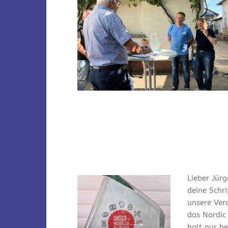
Lieber Jürg
deine Schr
unsere Ver
das Nordic
halt nur bei