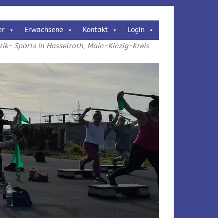
er
Erwachsene
Kontakt
Login
k- Sports in Hasselroth, Main-Kinzig-Kreis