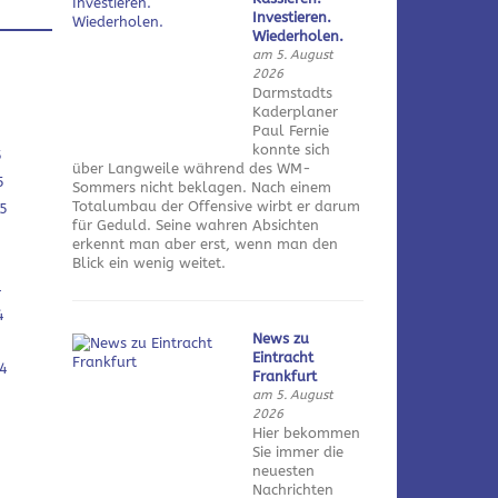
Investieren.
Wiederholen.
am 5. August
2026
Darmstadts
Kaderplaner
Paul Fernie
konnte sich
5
über Langweile während des WM-
5
Sommers nicht beklagen. Nach einem
Totalumbau der Offensive wirbt er darum
5
für Geduld. Seine wahren Absichten
erkennt man aber erst, wenn man den
Blick ein wenig weitet.
4
4
News zu
Eintracht
4
Frankfurt
am 5. August
2026
Hier bekommen
Sie immer die
neuesten
Nachrichten