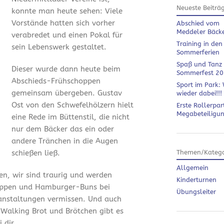
Neueste Beiträ
konnte man heute sehen: Viele
Vorstände hatten sich vorher
Abschied vom
Meddeler Bäck
verabredet und einen Pokal für
Training in den
sein Lebenswerk gestaltet.
Sommerferien
Spaß und Tanz
Dieser wurde dann heute beim
Sommerfest 2
Abschieds-Frühschoppen
Sport im Park: 
gemeinsam übergeben. Gustav
wieder dabei!!!
Ost von den Schwefelhölzern hielt
Erste Rollerpar
Megabeteiligu
eine Rede im Büttenstil, die nicht
nur dem Bäcker das ein oder
andere Tränchen in die Augen
schießen ließ.
Themen/Katego
Allgemein
en, wir sind traurig und werden
Kinderturnen
ippen und Hamburger-Buns bei
Übungsleiter
anstaltungen vermissen. Und auch
 Walking Brot und Brötchen gibt es
 dir.