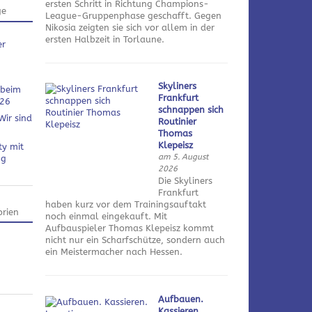
ersten Schritt in Richtung Champions-
ge
League-Gruppenphase geschafft. Gegen
Nikosia zeigten sie sich vor allem in der
ersten Halbzeit in Torlaune.
er
Skyliners
 beim
Frankfurt
026
schnappen sich
Wir sind
Routinier
Thomas
Klepeisz
ty mit
am 5. August
ng
2026
Die Skyliners
Frankfurt
haben kurz vor dem Trainingsauftakt
rien
noch einmal eingekauft. Mit
Aufbauspieler Thomas Klepeisz kommt
nicht nur ein Scharfschütze, sondern auch
ein Meistermacher nach Hessen.
Aufbauen.
Kassieren.