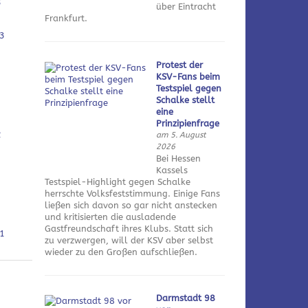
3
über Eintracht
Frankfurt.
3
Protest der
KSV-Fans beim
Testspiel gegen
Schalke stellt
eine
Prinzipienfrage
2
am 5. August
2026
Bei Hessen
Kassels
Testspiel-Highlight gegen Schalke
herrschte Volksfeststimmung. Einige Fans
ließen sich davon so gar nicht anstecken
und kritisierten die ausladende
Gastfreundschaft ihres Klubs. Statt sich
1
zu verzwergen, will der KSV aber selbst
wieder zu den Großen aufschließen.
Darmstadt 98