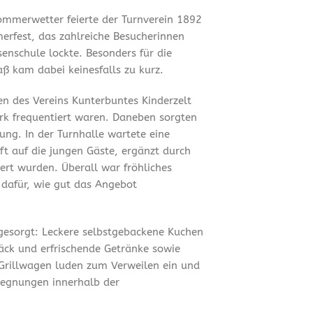
mmerwetter feierte der Turnverein 1892
merfest, das zahlreiche Besucherinnen
enschule lockte. Besonders für die
ß kam dabei keinesfalls zu kurz.
en des Vereins Kunterbuntes Kinderzelt
ark frequentiert waren. Daneben sorgten
ung. In der Turnhalle wartete eine
t auf die jungen Gäste, ergänzt durch
ert wurden. Überall war fröhliches
 dafür, wie gut das Angebot
 gesorgt: Leckere selbstgebackene Kuchen
äck und erfrischende Getränke sowie
Grillwagen luden zum Verweilen ein und
gegnungen innerhalb der