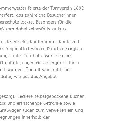
mmerwetter feierte der Turnverein 1892
merfest, das zahlreiche Besucherinnen
enschule lockte. Besonders für die
ß kam dabei keinesfalls zu kurz.
en des Vereins Kunterbuntes Kinderzelt
ark frequentiert waren. Daneben sorgten
ung. In der Turnhalle wartete eine
t auf die jungen Gäste, ergänzt durch
ert wurden. Überall war fröhliches
 dafür, wie gut das Angebot
 gesorgt: Leckere selbstgebackene Kuchen
äck und erfrischende Getränke sowie
Grillwagen luden zum Verweilen ein und
gegnungen innerhalb der