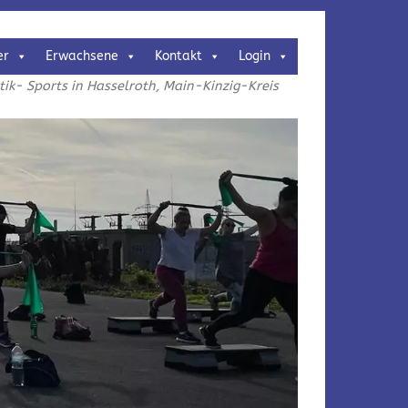
er
Erwachsene
Kontakt
Login
k- Sports in Hasselroth, Main-Kinzig-Kreis