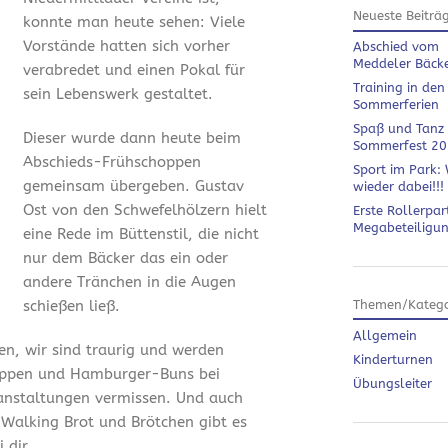
Neueste Beiträ
konnte man heute sehen: Viele
Vorstände hatten sich vorher
Abschied vom
Meddeler Bäck
verabredet und einen Pokal für
Training in den
sein Lebenswerk gestaltet.
Sommerferien
Spaß und Tanz
Dieser wurde dann heute beim
Sommerfest 2
Abschieds-Frühschoppen
Sport im Park: 
gemeinsam übergeben. Gustav
wieder dabei!!!
Ost von den Schwefelhölzern hielt
Erste Rollerpar
Megabeteiligu
eine Rede im Büttenstil, die nicht
nur dem Bäcker das ein oder
andere Tränchen in die Augen
schießen ließ.
Themen/Katego
Allgemein
en, wir sind traurig und werden
Kinderturnen
ippen und Hamburger-Buns bei
Übungsleiter
anstaltungen vermissen. Und auch
 Walking Brot und Brötchen gibt es
 dir.