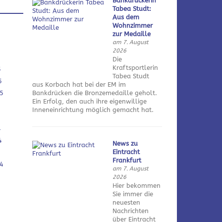
Bankdrückerin
Tabea Studt:
Aus dem
Wohnzimmer
zur Medaille
am 7. August
2026
Die
Kraftsportlerin
5
Tabea Studt
5
aus Korbach hat bei der EM im
5
Bankdrücken die Bronzemedaille geholt.
Ein Erfolg, den auch ihre eigenwillige
Inneneinrichtung möglich gemacht hat.
4
4
News zu
Eintracht
Frankfurt
4
am 7. August
2026
Hier bekommen
Sie immer die
neuesten
Nachrichten
über Eintracht