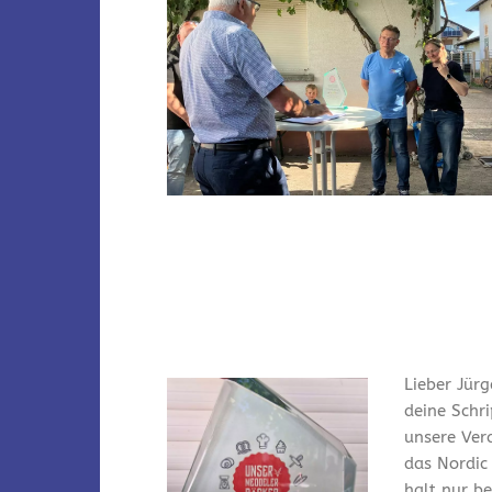
Lieber Jürg
deine Schr
unsere Ver
das Nordic
halt nur bei