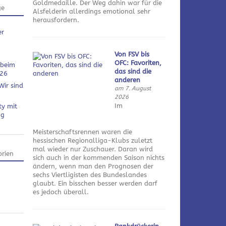
Goldmedaille. Der Weg dahin war für die
ge
Alsfelderin allerdings emotional sehr
herausfordern.
er
Von FSV bis
OFC: Favoriten,
 beim
das sind die
026
anderen
Wir sind
am 7. August
2026
Im
ty mit
ng
Meisterschaftsrennen waren die
hessischen Regionalliga-Klubs zuletzt
mal wieder nur Zuschauer. Daran wird
rien
sich auch in der kommenden Saison nichts
ändern, wenn man den Prognosen der
sechs Viertligisten des Bundeslandes
glaubt. Ein bisschen besser werden darf
es jedoch überall.