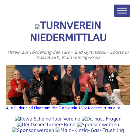
TURNVEREIN
NIEDERMITTLAU
Verein zur Förderung des Turn- und Gymnastik- Sports in
Hasselroth, Main-Kinzig-Kreis
Alle Bilder sind Eigentum des Turnverein 1892 Niedermittlau e. V.