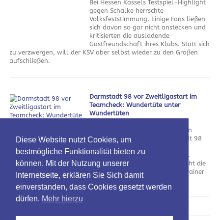
Bei Hessen Kassels Testspiel-Highlight
gegen Schalke herrschte
Volksfeststimmung. Einige Fans ließen
sich davon so gar nicht anstecken und
kritisierten die ausladende
Gastfreundschaft ihres Klubs. Statt sich
zu verzwergen, will der KSV aber selbst wieder zu den Großen
aufschließen.
Darmstadt 98 vor Zweitligastart im
Teamcheck: Wundertüte unter
Wundertüten
am 5. August 2026
Nach dem Verlust der kompletten
Offensivabteilung will Darmstadt 98
Diese Website nutzt Cookies, um
mit neuem Personal an die
bestmögliche Funktionalität bieten zu
vergangenen Erfolge anknüpfen.
können. Mit der Nutzung unserer
Neben spannenden Zugängen ruht die
Hoffnung dabei vor allem auf Trainer
Internetseite, erklären Sie Sich damit
Florian Kohfeldt.
einverstanden, dass Cookies gesetzt werden
dürfen.
Mehr hierzu