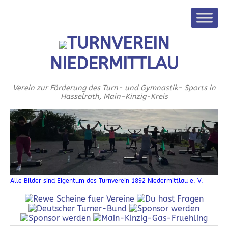
TURNVEREIN
NIEDERMITTLAU
Verein zur Förderung des Turn- und Gymnastik- Sports in
Hasselroth, Main-Kinzig-Kreis
Alle Bilder sind Eigentum des Turnverein 1892 Niedermittlau e. V.