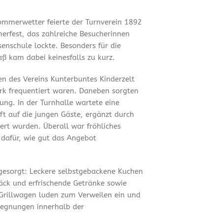
mmerwetter feierte der Turnverein 1892
merfest, das zahlreiche Besucherinnen
enschule lockte. Besonders für die
ß kam dabei keinesfalls zu kurz.
en des Vereins Kunterbuntes Kinderzelt
ark frequentiert waren. Daneben sorgten
ung. In der Turnhalle wartete eine
t auf die jungen Gäste, ergänzt durch
ert wurden. Überall war fröhliches
 dafür, wie gut das Angebot
 gesorgt: Leckere selbstgebackene Kuchen
äck und erfrischende Getränke sowie
Grillwagen luden zum Verweilen ein und
gegnungen innerhalb der