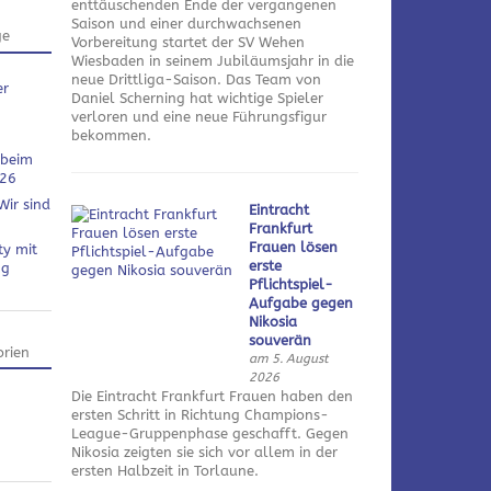
enttäuschenden Ende der vergangenen
Saison und einer durchwachsenen
ge
Vorbereitung startet der SV Wehen
Wiesbaden in seinem Jubiläumsjahr in die
neue Drittliga-Saison. Das Team von
er
Daniel Scherning hat wichtige Spieler
verloren und eine neue Führungsfigur
bekommen.
 beim
026
Wir sind
Eintracht
Frankfurt
Frauen lösen
ty mit
erste
ng
Pflichtspiel-
Aufgabe gegen
Nikosia
souverän
rien
am 5. August
2026
Die Eintracht Frankfurt Frauen haben den
ersten Schritt in Richtung Champions-
League-Gruppenphase geschafft. Gegen
Nikosia zeigten sie sich vor allem in der
ersten Halbzeit in Torlaune.