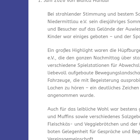
1. Juni 2026 von Bianca Hundur
Bei strahlender Stimmung und bestem So
Niedermittlau e.V. sein diesjähriges Som
und Besucher auf das Gelände der Auwies
Kinder war einiges geboten – und der Spa
Ein großes Highlight waren die Hüpfburg
e.V., die den ganzen Nachmittag über st
verschiedene Spielstationen für Abwechsl
liebevoll aufgebaute Bewegungslandschaf
Fahrzeuge, die mit Begeisterung ausprobi
Lachen zu hören – ein deutliches Zeichen
angenommen wurde.
Auch für das leibliche Wohl war bestens
und Muffins sowie verschiedenes Salzgeb
Fleischkäs- und Veggiebrötchen und der 
boten Gelegenheit für Gespräche und Be
Vereinsgemeinschaft.