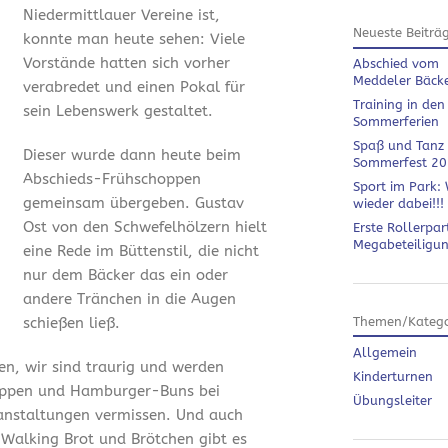
Niedermittlauer Vereine ist,
Neueste Beiträ
konnte man heute sehen: Viele
Vorstände hatten sich vorher
Abschied vom
Meddeler Bäck
verabredet und einen Pokal für
Training in den
sein Lebenswerk gestaltet.
Sommerferien
Spaß und Tanz
Dieser wurde dann heute beim
Sommerfest 2
Abschieds-Frühschoppen
Sport im Park: 
gemeinsam übergeben. Gustav
wieder dabei!!!
Ost von den Schwefelhölzern hielt
Erste Rollerpar
Megabeteiligu
eine Rede im Büttenstil, die nicht
nur dem Bäcker das ein oder
andere Tränchen in die Augen
schießen ließ.
Themen/Katego
Allgemein
en, wir sind traurig und werden
Kinderturnen
ippen und Hamburger-Buns bei
Übungsleiter
anstaltungen vermissen. Und auch
 Walking Brot und Brötchen gibt es