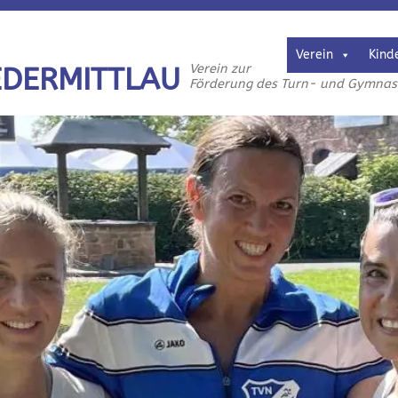
Verein
Kind
Verein zur
EDERMITTLAU
Förderung des Turn- und Gymnasti