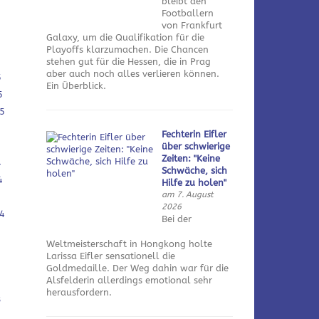
bleibt den
Footballern
von Frankfurt
Galaxy, um die Qualifikation für die
Playoffs klarzumachen. Die Chancen
stehen gut für die Hessen, die in Prag
aber auch noch alles verlieren können.
5
Ein Überblick.
5
5
Fechterin Eifler
über schwierige
Zeiten: "Keine
4
Schwäche, sich
4
Hilfe zu holen"
am 7. August
2026
4
Bei der
Weltmeisterschaft in Hongkong holte
Larissa Eifler sensationell die
Goldmedaille. Der Weg dahin war für die
Alsfelderin allerdings emotional sehr
herausfordern.
3