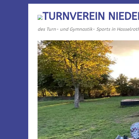
TURNVEREIN NIEDE
des Turn- und Gymnastik- Sports in Hasselrot