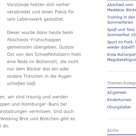
Vorstände hatten sich vorher
Abschied vom
Meddeler Bäck
verabredet und einen Pokal für
Training in den
sein Lebenswerk gestaltet.
Sommerferien
Spaß und Tanz
Dieser wurde dann heute beim
Sommerfest 2
Abschieds-Frühschoppen
Sport im Park: 
gemeinsam übergeben. Gustav
wieder dabei!!!
Ost von den Schwefelhölzern hielt
Erste Rollerpar
Megabeteiligu
eine Rede im Büttenstil, die nicht
nur dem Bäcker das ein oder
andere Tränchen in die Augen
schießen ließ.
Themen/Katego
Allgemein
en, wir sind traurig und werden
Kinderturnen
ippen und Hamburger-Buns bei
Übungsleiter
anstaltungen vermissen. Und auch
 Walking Brot und Brötchen gibt es
 dir.
Archiv