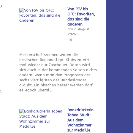
3
Von FSV bis
OFC: Favoriten,
das sind die
anderen
am 7. August
2026
Im
2
Meisterschaftsrennen waren die
hessischen Regionalliga-Klubs zuletzt
mal wieder nur Zuschauer. Daran wird
sich auch in der kommenden Saison nichts
ändern, wenn man den Prognosen der
sechs Viertligisten des Bundeslandes
glaubt. Ein bisschen besser werden darf
es jedoch überall.
1
Bankdrückerin
Tabea Studt:
Aus dem
Wohnzimmer
zur Medaille