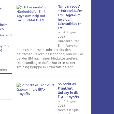
"Ich bin ready"
er
– Hürdenläufer
Emil Agyekum
heiß auf
Leichtathletik-
 beim
EM
026
am 8. August
Wir sind
2026
Hürdenläufer
Emil Agyekum
ty mit
hat sich in diesem Jahr bereits den
ng
deutschen Rekord geschnappt, nun will er
bei der EM nach einer Medaille greifen.
Die Grundlagen dafür hat er in seiner
Trainingsgruppe in Frankfurt gelegt.
rien
So packt es
Frankfurt
Galaxy in die
ÊFA-Playoffs
am 7. August
2026
Noch ein Spiel