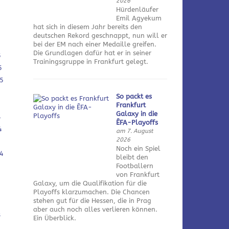
2026
Hürdenläufer
Emil Agyekum
hat sich in diesem Jahr bereits den
deutschen Rekord geschnappt, nun will er
bei der EM nach einer Medaille greifen.
Die Grundlagen dafür hat er in seiner
5
Trainingsgruppe in Frankfurt gelegt.
5
5
So packt es
Frankfurt
Galaxy in die
4
ÊFA-Playoffs
4
am 7. August
2026
Noch ein Spiel
4
bleibt den
Footballern
von Frankfurt
Galaxy, um die Qualifikation für die
Playoffs klarzumachen. Die Chancen
stehen gut für die Hessen, die in Prag
aber auch noch alles verlieren können.
3
Ein Überblick.