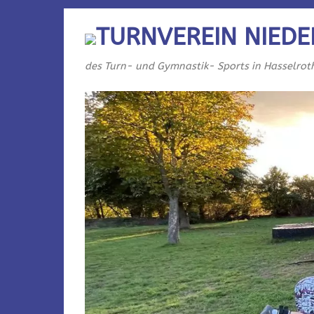
TURNVEREIN NIEDE
des Turn- und Gymnastik- Sports in Hasselrot