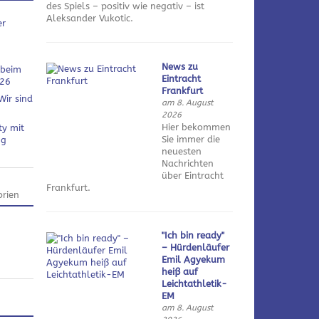
des Spiels – positiv wie negativ – ist
Aleksander Vukotic.
er
News zu
 beim
Eintracht
026
Frankfurt
Wir sind
am 8. August
2026
Hier bekommen
ty mit
Sie immer die
ng
neuesten
Nachrichten
über Eintracht
Frankfurt.
rien
"Ich bin ready"
– Hürdenläufer
Emil Agyekum
heiß auf
Leichtathletik-
EM
am 8. August