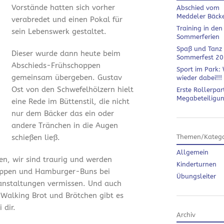
Vorstände hatten sich vorher
Abschied vom
Meddeler Bäck
verabredet und einen Pokal für
Training in den
sein Lebenswerk gestaltet.
Sommerferien
Spaß und Tanz
Dieser wurde dann heute beim
Sommerfest 2
Abschieds-Frühschoppen
Sport im Park: 
gemeinsam übergeben. Gustav
wieder dabei!!!
Ost von den Schwefelhölzern hielt
Erste Rollerpar
Megabeteiligu
eine Rede im Büttenstil, die nicht
nur dem Bäcker das ein oder
andere Tränchen in die Augen
schießen ließ.
Themen/Katego
Allgemein
en, wir sind traurig und werden
Kinderturnen
ippen und Hamburger-Buns bei
Übungsleiter
anstaltungen vermissen. Und auch
 Walking Brot und Brötchen gibt es
 dir.
Archiv