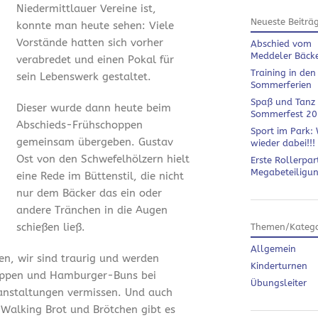
Niedermittlauer Vereine ist,
Neueste Beiträ
konnte man heute sehen: Viele
Vorstände hatten sich vorher
Abschied vom
Meddeler Bäck
verabredet und einen Pokal für
Training in den
sein Lebenswerk gestaltet.
Sommerferien
Spaß und Tanz
Dieser wurde dann heute beim
Sommerfest 2
Abschieds-Frühschoppen
Sport im Park: 
gemeinsam übergeben. Gustav
wieder dabei!!!
Ost von den Schwefelhölzern hielt
Erste Rollerpar
Megabeteiligu
eine Rede im Büttenstil, die nicht
nur dem Bäcker das ein oder
andere Tränchen in die Augen
schießen ließ.
Themen/Katego
Allgemein
en, wir sind traurig und werden
Kinderturnen
ippen und Hamburger-Buns bei
Übungsleiter
anstaltungen vermissen. Und auch
 Walking Brot und Brötchen gibt es