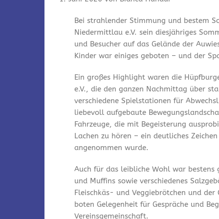
Bei strahlender Stimmung und bestem So
Niedermittlau e.V. sein diesjähriges Som
und Besucher auf das Gelände der Auwies
Kinder war einiges geboten – und der Spa
Ein großes Highlight waren die Hüpfburg
e.V., die den ganzen Nachmittag über st
verschiedene Spielstationen für Abwechsl
liebevoll aufgebaute Bewegungslandschaf
Fahrzeuge, die mit Begeisterung ausprobi
Lachen zu hören – ein deutliches Zeichen
angenommen wurde.
Auch für das leibliche Wohl war bestens
und Muffins sowie verschiedenes Salzgeb
Fleischkäs- und Veggiebrötchen und der 
boten Gelegenheit für Gespräche und Be
Vereinsgemeinschaft.