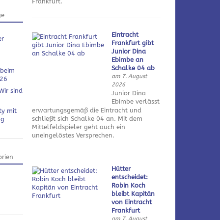
Frankfurt.
ge
Eintracht
er
Frankfurt gibt
Junior Dina
Ebimbe an
Schalke 04 ab
 beim
am 7. August
026
2026
Wir sind
Junior Dina
Ebimbe verlässt
erwartungsgemäß die Eintracht und
ty mit
schließt sich Schalke 04 an. Mit dem
ng
Mittelfeldspieler geht auch ein
uneingelöstes Versprechen.
rien
Hütter
entscheidet:
Robin Koch
bleibt Kapitän
von Eintracht
Frankfurt
am 7. August