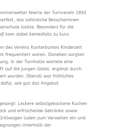
mmerwetter feierte der Turnverein 1892
merfest, das zahlreiche Besucherinnen
enschule lockte. Besonders für die
ß kam dabei keinesfalls zu kurz.
en des Vereins Kunterbuntes Kinderzelt
ark frequentiert waren. Daneben sorgten
ung. In der Turnhalle wartete eine
t auf die jungen Gäste, ergänzt durch
ert wurden. Überall war fröhliches
 dafür, wie gut das Angebot
 gesorgt: Leckere selbstgebackene Kuchen
äck und erfrischende Getränke sowie
Grillwagen luden zum Verweilen ein und
gegnungen innerhalb der