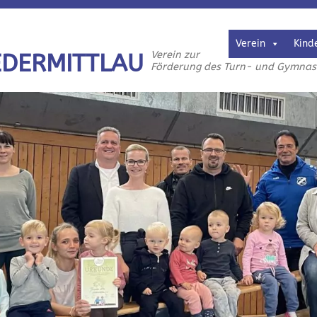
Verein
Kind
Verein zur
EDERMITTLAU
Förderung des Turn- und Gymnasti