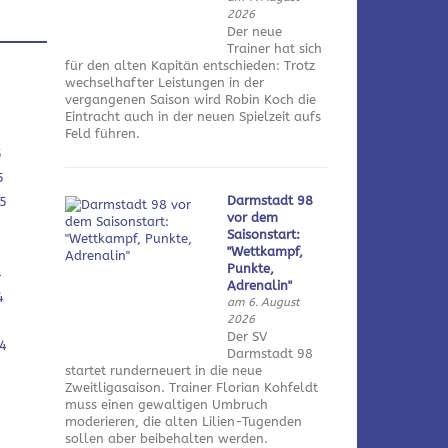
2026
Der neue
Trainer hat sich
für den alten Kapitän entschieden: Trotz
wechselhafter Leistungen in der
vergangenen Saison wird Robin Koch die
Eintracht auch in der neuen Spielzeit aufs
Feld führen.
5
5
Darmstadt 98
5
vor dem
Saisonstart:
"Wettkampf,
Punkte,
4
Adrenalin"
4
am 6. August
2026
Der SV
4
Darmstadt 98
startet runderneuert in die neue
Zweitligasaison. Trainer Florian Kohfeldt
muss einen gewaltigen Umbruch
moderieren, die alten Lilien-Tugenden
sollen aber beibehalten werden.