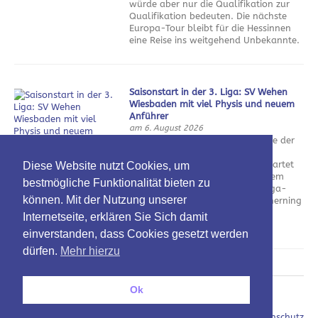
würde aber nur die Qualifikation zur
Qualifikation bedeuten. Die nächste
Europa-Tour bleibt für die Hessinnen
eine Reise ins weitgehend Unbekannte.
Saisonstart in der 3. Liga: SV Wehen
Wiesbaden mit viel Physis und neuem
Anführer
am 6. August 2026
Nach einem enttäuschenden Ende der
vergangenen Saison und einer
durchwachsenen Vorbereitung startet
Diese Website nutzt Cookies, um
der SV Wehen Wiesbaden in seinem
bestmögliche Funktionalität bieten zu
Jubiläumsjahr in die neue Drittliga-
können. Mit der Nutzung unserer
Saison. Das Team von Daniel Scherning
hat wichtige Spieler verloren und eine neue Führungsfigur
Internetseite, erklären Sie Sich damit
bekommen.
einverstanden, dass Cookies gesetzt werden
dürfen.
Mehr hierzu
Ok
Oben
Impressum / Datenschutz