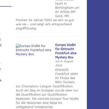
läuft in
Birmingham um
ihr drittes EM-
Gold. Mit
frischen 34 Jahren fühlt sie sich so gut
wie nie – und zeigt sich entsprechend
angriffslustig.
5
5
Europa bleibt
5
für Eintracht
Frankfurt eine
Mystery Box
am 6. August
4
2026
4
Eintracht
Frankfurt steht
im Finale des
4
Mini-Turniers
zur Champions-League-Qualifikation.
Auch ein Sieg im Endspiel würde aber nur
die Qualifikation zur Qualifikation
bedeuten. Die nächste Europa-Tour bleibt
für die Hessinnen eine Reise ins
weitgehend Unbekannte.