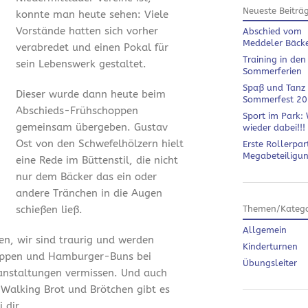
Neueste Beiträ
konnte man heute sehen: Viele
Vorstände hatten sich vorher
Abschied vom
Meddeler Bäck
verabredet und einen Pokal für
Training in den
sein Lebenswerk gestaltet.
Sommerferien
Spaß und Tanz
Dieser wurde dann heute beim
Sommerfest 2
Abschieds-Frühschoppen
Sport im Park: 
gemeinsam übergeben. Gustav
wieder dabei!!!
Ost von den Schwefelhölzern hielt
Erste Rollerpar
Megabeteiligu
eine Rede im Büttenstil, die nicht
nur dem Bäcker das ein oder
andere Tränchen in die Augen
schießen ließ.
Themen/Katego
Allgemein
en, wir sind traurig und werden
Kinderturnen
ippen und Hamburger-Buns bei
Übungsleiter
anstaltungen vermissen. Und auch
 Walking Brot und Brötchen gibt es
 dir.