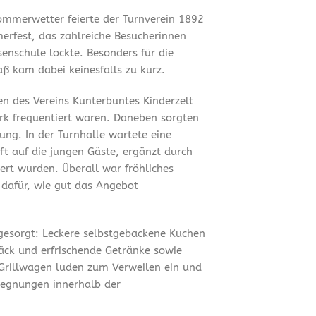
mmerwetter feierte der Turnverein 1892
merfest, das zahlreiche Besucherinnen
enschule lockte. Besonders für die
ß kam dabei keinesfalls zu kurz.
en des Vereins Kunterbuntes Kinderzelt
ark frequentiert waren. Daneben sorgten
ung. In der Turnhalle wartete eine
t auf die jungen Gäste, ergänzt durch
ert wurden. Überall war fröhliches
 dafür, wie gut das Angebot
 gesorgt: Leckere selbstgebackene Kuchen
äck und erfrischende Getränke sowie
Grillwagen luden zum Verweilen ein und
gegnungen innerhalb der