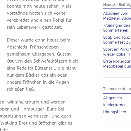
Neueste Beiträ
konnte man heute sehen: Viele
Vorstände hatten sich vorher
Abschied vom
Meddeler Bäck
verabredet und einen Pokal für
Training in den
sein Lebenswerk gestaltet.
Sommerferien
Spaß und Tanz
Dieser wurde dann heute beim
Sommerfest 2
Abschieds-Frühschoppen
Sport im Park: 
gemeinsam übergeben. Gustav
wieder dabei!!!
Ost von den Schwefelhölzern hielt
Erste Rollerpar
Megabeteiligu
eine Rede im Büttenstil, die nicht
nur dem Bäcker das ein oder
andere Tränchen in die Augen
schießen ließ.
Themen/Katego
Allgemein
en, wir sind traurig und werden
Kinderturnen
ippen und Hamburger-Buns bei
Übungsleiter
anstaltungen vermissen. Und auch
 Walking Brot und Brötchen gibt es
 dir.