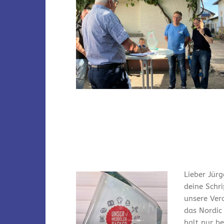
Lieber Jürg
deine Schr
unsere Ver
das Nordic
halt nur bei