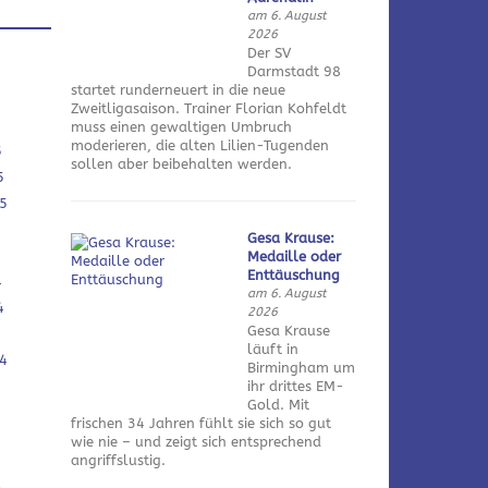
am 6. August
2026
Der SV
Darmstadt 98
startet runderneuert in die neue
Zweitligasaison. Trainer Florian Kohfeldt
muss einen gewaltigen Umbruch
moderieren, die alten Lilien-Tugenden
5
sollen aber beibehalten werden.
5
5
Gesa Krause:
Medaille oder
Enttäuschung
4
am 6. August
4
2026
Gesa Krause
läuft in
4
Birmingham um
ihr drittes EM-
Gold. Mit
frischen 34 Jahren fühlt sie sich so gut
wie nie – und zeigt sich entsprechend
angriffslustig.