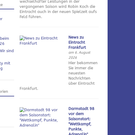
wechselhafter Leistungen in der
ge
vergangenen Saison wird Robin Koch die
Eintracht auch in der neuen Spielzeit aufs
Feld führen.
er
News zu
 beim
Eintracht
026
Frankfurt
Wir sind
am 6. August
2026
Hier bekommen
ty mit
Sie immer die
ng
neuesten
Nachrichten
über Eintracht
Frankfurt.
rien
Darmstadt 98
vor dem
Saisonstart:
"Wettkampf,
Punkte,
Adrenalin"