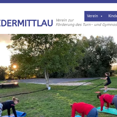
Verein
Kind
Verein zur
EDERMITTLAU
Förderung des Turn- und Gymnasti