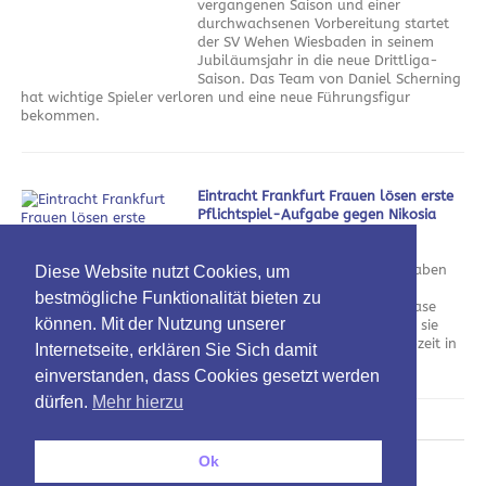
vergangenen Saison und einer
durchwachsenen Vorbereitung startet
der SV Wehen Wiesbaden in seinem
Jubiläumsjahr in die neue Drittliga-
Saison. Das Team von Daniel Scherning
hat wichtige Spieler verloren und eine neue Führungsfigur
bekommen.
Eintracht Frankfurt Frauen lösen erste
Pflichtspiel-Aufgabe gegen Nikosia
souverän
am 5. August 2026
Die Eintracht Frankfurt Frauen haben
Diese Website nutzt Cookies, um
den ersten Schritt in Richtung
bestmögliche Funktionalität bieten zu
Champions-League-Gruppenphase
können. Mit der Nutzung unserer
geschafft. Gegen Nikosia zeigten sie
sich vor allem in der ersten Halbzeit in
Internetseite, erklären Sie Sich damit
Torlaune.
einverstanden, dass Cookies gesetzt werden
dürfen.
Mehr hierzu
Ok
Oben