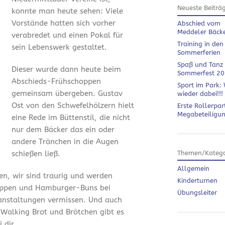
Neueste Beiträ
konnte man heute sehen: Viele
Vorstände hatten sich vorher
Abschied vom
Meddeler Bäck
verabredet und einen Pokal für
Training in den
sein Lebenswerk gestaltet.
Sommerferien
Spaß und Tanz
Dieser wurde dann heute beim
Sommerfest 2
Abschieds-Frühschoppen
Sport im Park: 
gemeinsam übergeben. Gustav
wieder dabei!!!
Ost von den Schwefelhölzern hielt
Erste Rollerpar
Megabeteiligu
eine Rede im Büttenstil, die nicht
nur dem Bäcker das ein oder
andere Tränchen in die Augen
schießen ließ.
Themen/Katego
Allgemein
en, wir sind traurig und werden
Kinderturnen
ippen und Hamburger-Buns bei
Übungsleiter
anstaltungen vermissen. Und auch
 Walking Brot und Brötchen gibt es
 dir.