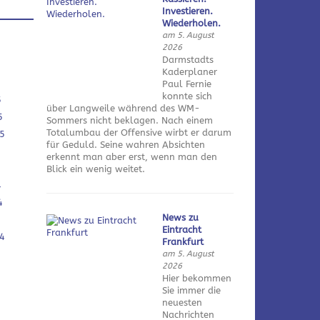
Investieren.
Wiederholen.
am 5. August
2026
Darmstadts
Kaderplaner
Paul Fernie
konnte sich
5
über Langweile während des WM-
5
Sommers nicht beklagen. Nach einem
Totalumbau der Offensive wirbt er darum
5
für Geduld. Seine wahren Absichten
erkennt man aber erst, wenn man den
Blick ein wenig weitet.
4
4
News zu
Eintracht
4
Frankfurt
am 5. August
2026
Hier bekommen
Sie immer die
neuesten
Nachrichten