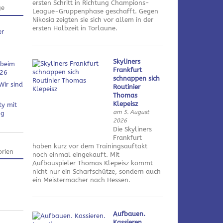
ersten Schritt in Richtung Champions-
ge
League-Gruppenphase geschafft. Gegen
Nikosia zeigten sie sich vor allem in der
ersten Halbzeit in Torlaune.
er
Skyliners
 beim
Frankfurt
026
schnappen sich
Wir sind
Routinier
Thomas
Klepeisz
ty mit
am 5. August
ng
2026
Die Skyliners
Frankfurt
haben kurz vor dem Trainingsauftakt
rien
noch einmal eingekauft. Mit
Aufbauspieler Thomas Klepeisz kommt
nicht nur ein Scharfschütze, sondern auch
ein Meistermacher nach Hessen.
Aufbauen.
Kassieren.