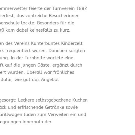
mmerwetter feierte der Turnverein 1892
merfest, das zahlreiche Besucherinnen
enschule lockte. Besonders für die
ß kam dabei keinesfalls zu kurz.
en des Vereins Kunterbuntes Kinderzelt
ark frequentiert waren. Daneben sorgten
ung. In der Turnhalle wartete eine
t auf die jungen Gäste, ergänzt durch
ert wurden. Überall war fröhliches
 dafür, wie gut das Angebot
 gesorgt: Leckere selbstgebackene Kuchen
äck und erfrischende Getränke sowie
Grillwagen luden zum Verweilen ein und
gegnungen innerhalb der