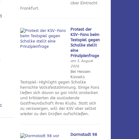
3
über Eintracht
Frankfurt.
3
Protest der
KSV-Fans beim
Testspiel gegen
Schalke stellt
eine
Prinzipienfrage
2
am 5. August
2026
Bei Hessen
Kassels
Testspiel-Highlight gegen Schalke
herrschte Volksfeststimmung. Einige Fans
ließen sich davon so gar nicht anstecken
und kritisierten die ausladende
Gastfreundschaft ihres Klubs. Statt sich
1
zu verzwergen, will der KSV aber selbst
wieder zu den Großen aufschließen.
Darmstadt 98