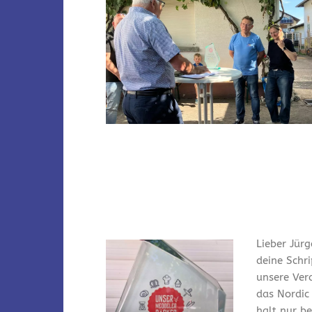
Lieber Jürg
deine Schr
unsere Ver
das Nordic
halt nur bei