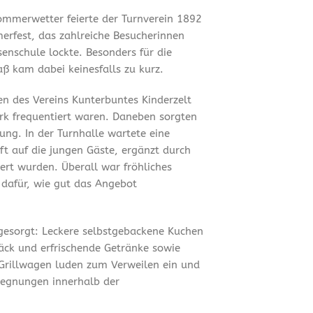
mmerwetter feierte der Turnverein 1892
merfest, das zahlreiche Besucherinnen
enschule lockte. Besonders für die
ß kam dabei keinesfalls zu kurz.
en des Vereins Kunterbuntes Kinderzelt
ark frequentiert waren. Daneben sorgten
ung. In der Turnhalle wartete eine
t auf die jungen Gäste, ergänzt durch
ert wurden. Überall war fröhliches
 dafür, wie gut das Angebot
 gesorgt: Leckere selbstgebackene Kuchen
äck und erfrischende Getränke sowie
Grillwagen luden zum Verweilen ein und
gegnungen innerhalb der