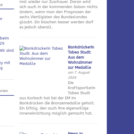
mal wieder nur Zuschauer. Daran wird
ge
sich auch in der kommenden Saison nichts
ändern, wenn man den Prognosen der
sechs Viertligisten des Bundeslandes
er
glaubt. Ein bisschen besser werden darf
es jedoch überall.
 beim
026
Bankdrückerin
Wir sind
Tabea Studt:
Aus dem
Wohnzimmer
ty mit
zur Medaille
ng
am 7. August
2026
Die
Kraftsportlerin
rien
Tabea Studt
aus Korbach hat bei der EM im
Bankdrücken die Bronzemedaille geholt.
Ein Erfolg, den auch ihre eigenwillige
Inneneinrichtung möglich gemacht hat.
News zu