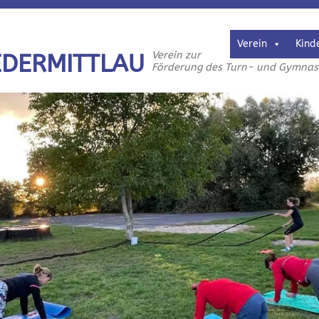
Verein
Kind
Verein zur
EDERMITTLAU
Förderung des Turn- und Gymnasti