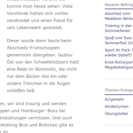
Neueste Beiträ
konnte man heute sehen: Viele
Vorstände hatten sich vorher
Abschied vom
Meddeler Bäck
verabredet und einen Pokal für
Training in den
sein Lebenswerk gestaltet.
Sommerferien
Spaß und Tanz
Dieser wurde dann heute beim
Sommerfest 2
Abschieds-Frühschoppen
Sport im Park: 
gemeinsam übergeben. Gustav
wieder dabei!!!
Ost von den Schwefelhölzern hielt
Erste Rollerpar
Megabeteiligu
eine Rede im Büttenstil, die nicht
nur dem Bäcker das ein oder
andere Tränchen in die Augen
schießen ließ.
Themen/Katego
Allgemein
en, wir sind traurig und werden
Kinderturnen
ippen und Hamburger-Buns bei
Übungsleiter
anstaltungen vermissen. Und auch
 Walking Brot und Brötchen gibt es
 dir.