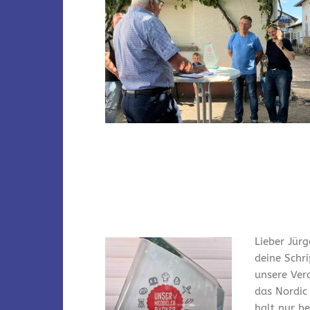
Lieber Jürg
deine Schr
unsere Ver
das Nordic
halt nur bei