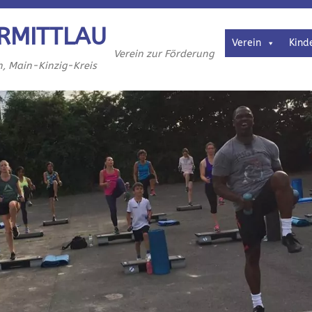
RMITTLAU
Verein
Kind
Verein zur Förderung
h, Main-Kinzig-Kreis