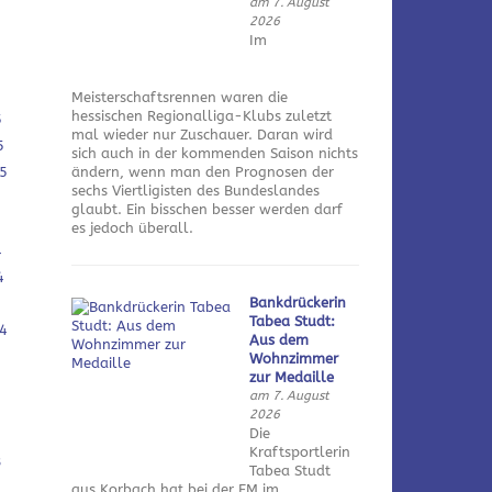
am 7. August
2026
Im
Meisterschaftsrennen waren die
hessischen Regionalliga-Klubs zuletzt
5
mal wieder nur Zuschauer. Daran wird
5
sich auch in der kommenden Saison nichts
5
ändern, wenn man den Prognosen der
sechs Viertligisten des Bundeslandes
glaubt. Ein bisschen besser werden darf
es jedoch überall.
4
4
Bankdrückerin
Tabea Studt:
4
Aus dem
Wohnzimmer
zur Medaille
am 7. August
2026
Die
Kraftsportlerin
3
Tabea Studt
aus Korbach hat bei der EM im