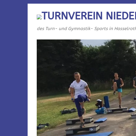
TURNVEREIN NIEDE
des Turn- und Gymnastik- Sports in Hasselrot