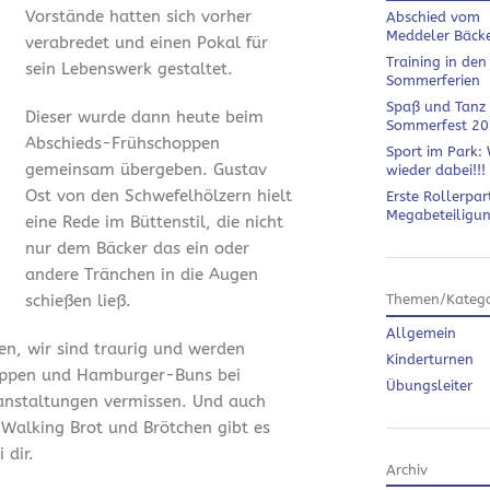
Vorstände hatten sich vorher
Abschied vom
Meddeler Bäck
verabredet und einen Pokal für
Training in den
sein Lebenswerk gestaltet.
Sommerferien
Spaß und Tanz
Dieser wurde dann heute beim
Sommerfest 2
Abschieds-Frühschoppen
Sport im Park: 
gemeinsam übergeben. Gustav
wieder dabei!!!
Ost von den Schwefelhölzern hielt
Erste Rollerpar
Megabeteiligu
eine Rede im Büttenstil, die nicht
nur dem Bäcker das ein oder
andere Tränchen in die Augen
schießen ließ.
Themen/Katego
Allgemein
en, wir sind traurig und werden
Kinderturnen
ippen und Hamburger-Buns bei
Übungsleiter
anstaltungen vermissen. Und auch
 Walking Brot und Brötchen gibt es
 dir.
Archiv