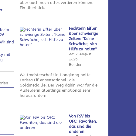
aber auch noch alles verlieren können.
Ein Überblick.
er
Fechterin Eifler
 beim
über schwierige
026
Zeiten: "Keine
Wir sind
Schwäche, sich
Hilfe zu holen"
am 7. August
ty mit
2026
ng
Bei der
Weltmeisterschaft in Hongkong holte
Larissa Eifler sensationell die
rien
Goldmedaille. Der Weg dahin war für die
Alsfelderin allerdings emotional sehr
herausfordern.
Von FSV bis
OFC: Favoriten,
das sind die
anderen