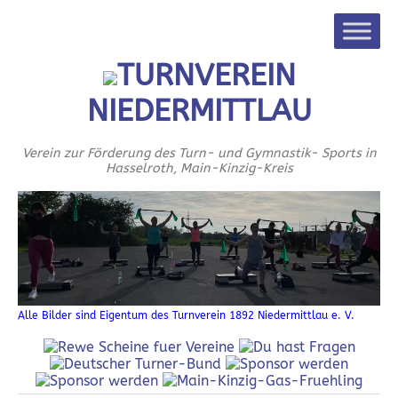
TURNVEREIN
NIEDERMITTLAU
Verein zur Förderung des Turn- und Gymnastik- Sports in
Hasselroth, Main-Kinzig-Kreis
Alle Bilder sind Eigentum des Turnverein 1892 Niedermittlau e. V.