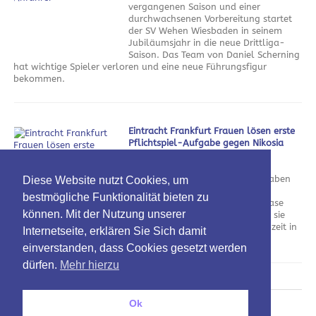
vergangenen Saison und einer
durchwachsenen Vorbereitung startet
der SV Wehen Wiesbaden in seinem
Jubiläumsjahr in die neue Drittliga-
Saison. Das Team von Daniel Scherning
hat wichtige Spieler verloren und eine neue Führungsfigur
bekommen.
Eintracht Frankfurt Frauen lösen erste
Pflichtspiel-Aufgabe gegen Nikosia
souverän
am 5. August 2026
Die Eintracht Frankfurt Frauen haben
Diese Website nutzt Cookies, um
den ersten Schritt in Richtung
bestmögliche Funktionalität bieten zu
Champions-League-Gruppenphase
können. Mit der Nutzung unserer
geschafft. Gegen Nikosia zeigten sie
sich vor allem in der ersten Halbzeit in
Internetseite, erklären Sie Sich damit
Torlaune.
einverstanden, dass Cookies gesetzt werden
dürfen.
Mehr hierzu
Ok