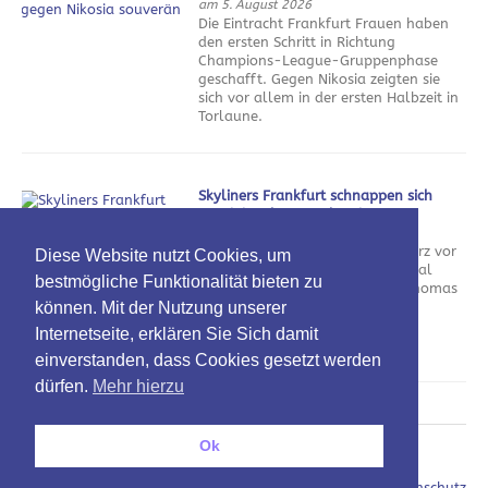
am 5. August 2026
Die Eintracht Frankfurt Frauen haben
den ersten Schritt in Richtung
Champions-League-Gruppenphase
geschafft. Gegen Nikosia zeigten sie
sich vor allem in der ersten Halbzeit in
Torlaune.
Skyliners Frankfurt schnappen sich
Routinier Thomas Klepeisz
am 5. August 2026
Die Skyliners Frankfurt haben kurz vor
Diese Website nutzt Cookies, um
dem Trainingsauftakt noch einmal
bestmögliche Funktionalität bieten zu
eingekauft. Mit Aufbauspieler Thomas
können. Mit der Nutzung unserer
Klepeisz kommt nicht nur ein
Scharfschütze, sondern auch ein
Internetseite, erklären Sie Sich damit
Meistermacher nach Hessen.
einverstanden, dass Cookies gesetzt werden
dürfen.
Mehr hierzu
Ok
Oben
Impressum / Datenschutz