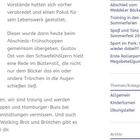
Vorstände hatten sich vorher
Abschied vom
Meddeler Bäck
verabredet und einen Pokal für
Training in den
sein Lebenswerk gestaltet.
Sommerferien
Spaß und Tanz
Dieser wurde dann heute beim
Sommerfest 2
Abschieds-Frühschoppen
Sport im Park: 
gemeinsam übergeben. Gustav
wieder dabei!!!
Ost von den Schwefelhölzern hielt
Erste Rollerpar
Megabeteiligu
eine Rede im Büttenstil, die nicht
nur dem Bäcker das ein oder
andere Tränchen in die Augen
schießen ließ.
Themen/Katego
Allgemein
en, wir sind traurig und werden
Kinderturnen
ippen und Hamburger-Buns bei
Übungsleiter
anstaltungen vermissen. Und auch
 Walking Brot und Brötchen gibt es
 dir.
Archiv