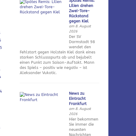
Spätes Remis:
Lilien drehen
Zwei-Tore-
Rückstand
gegen Kiel
am 8. August
2026
5
Der SV
5
Darmstadt 98
wendet den
5
Fehlstart gegen Holstein Kiel dank eines
starken Schlussspurts ab und bejubelt
einen Punkt zum Saison-Auftakt. Mann
des Spiels – positiv wie negativ – ist
4
Aleksander Vukotic.
4
4
News zu
Eintracht
Frankfurt
am 8. August
2026
Hier bekommen
Sie immer die
3
neuesten
Nachrichten