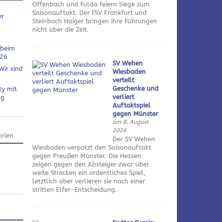
Offenbach und Fulda feiern Siege zum
Saisonauftakt. Der FSV Frankfurt und
er
Steinbach Haiger bringen ihre Führungen
nicht über die Zeit.
 beim
026
SV Wehen
Wir sind
Wiesbaden
verteilt
Geschenke und
ty mit
verliert
ng
Auftaktspiel
gegen Münster
am 8. August
2026
rien
Der SV Wehen
Wiesbaden verpatzt den Saisonauftakt
gegen Preußen Münster. Die Hessen
zeigen gegen den Absteiger zwar über
weite Strecken ein ordentliches Spiel,
letztlich aber verlieren sie nach einer
stritten Elfer-Entscheidung.