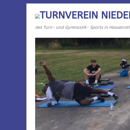
TURNVEREIN NIEDE
des Turn- und Gymnastik- Sports in Hasselrot