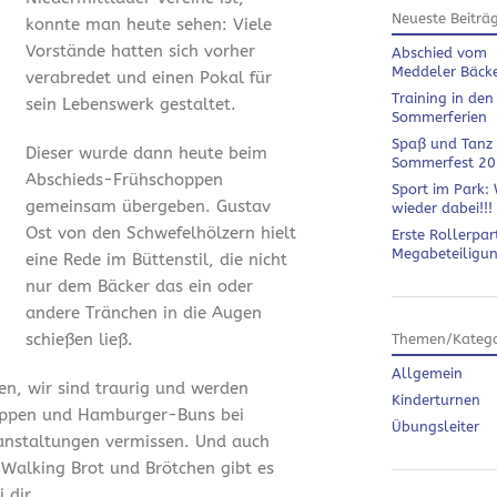
Neueste Beiträ
konnte man heute sehen: Viele
Vorstände hatten sich vorher
Abschied vom
Meddeler Bäck
verabredet und einen Pokal für
Training in den
sein Lebenswerk gestaltet.
Sommerferien
Spaß und Tanz
Dieser wurde dann heute beim
Sommerfest 2
Abschieds-Frühschoppen
Sport im Park: 
gemeinsam übergeben. Gustav
wieder dabei!!!
Ost von den Schwefelhölzern hielt
Erste Rollerpar
Megabeteiligu
eine Rede im Büttenstil, die nicht
nur dem Bäcker das ein oder
andere Tränchen in die Augen
schießen ließ.
Themen/Katego
Allgemein
en, wir sind traurig und werden
Kinderturnen
ippen und Hamburger-Buns bei
Übungsleiter
anstaltungen vermissen. Und auch
 Walking Brot und Brötchen gibt es
 dir.