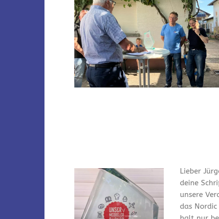
Lieber Jürg
deine Schr
unsere Ver
das Nordic
halt nur bei