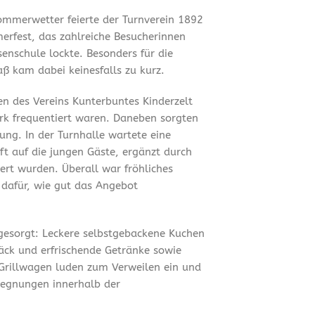
mmerwetter feierte der Turnverein 1892
merfest, das zahlreiche Besucherinnen
enschule lockte. Besonders für die
ß kam dabei keinesfalls zu kurz.
en des Vereins Kunterbuntes Kinderzelt
ark frequentiert waren. Daneben sorgten
ung. In der Turnhalle wartete eine
t auf die jungen Gäste, ergänzt durch
ert wurden. Überall war fröhliches
 dafür, wie gut das Angebot
 gesorgt: Leckere selbstgebackene Kuchen
äck und erfrischende Getränke sowie
Grillwagen luden zum Verweilen ein und
gegnungen innerhalb der