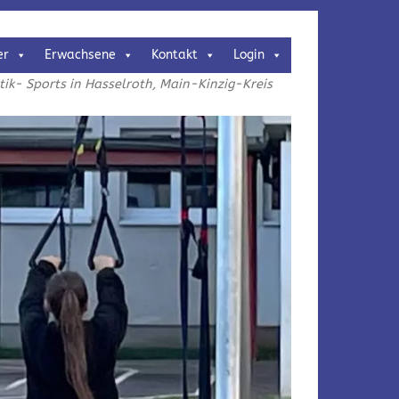
er
Erwachsene
Kontakt
Login
k- Sports in Hasselroth, Main-Kinzig-Kreis