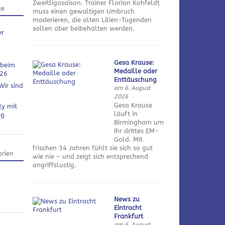
Zweitligasaison. Trainer Florian Kohfeldt
ge
muss einen gewaltigen Umbruch
moderieren, die alten Lilien-Tugenden
sollen aber beibehalten werden.
er
Gesa Krause:
 beim
Medaille oder
026
Enttäuschung
Wir sind
am 6. August
2026
Gesa Krause
ty mit
läuft in
ng
Birmingham um
ihr drittes EM-
Gold. Mit
frischen 34 Jahren fühlt sie sich so gut
rien
wie nie – und zeigt sich entsprechend
angriffslustig.
News zu
Eintracht
Frankfurt
am 6. August