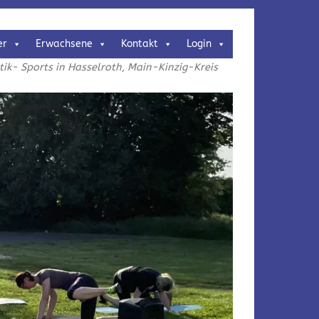
er
Erwachsene
Kontakt
Login
k- Sports in Hasselroth, Main-Kinzig-Kreis