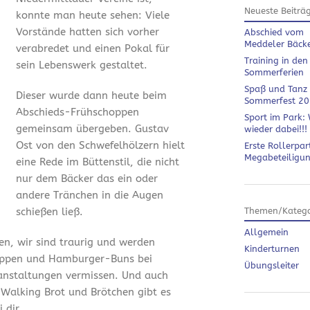
Neueste Beiträ
konnte man heute sehen: Viele
Vorstände hatten sich vorher
Abschied vom
Meddeler Bäck
verabredet und einen Pokal für
Training in den
sein Lebenswerk gestaltet.
Sommerferien
Spaß und Tanz
Dieser wurde dann heute beim
Sommerfest 2
Abschieds-Frühschoppen
Sport im Park: 
gemeinsam übergeben. Gustav
wieder dabei!!!
Ost von den Schwefelhölzern hielt
Erste Rollerpar
Megabeteiligu
eine Rede im Büttenstil, die nicht
nur dem Bäcker das ein oder
andere Tränchen in die Augen
schießen ließ.
Themen/Katego
Allgemein
en, wir sind traurig und werden
Kinderturnen
ippen und Hamburger-Buns bei
Übungsleiter
anstaltungen vermissen. Und auch
 Walking Brot und Brötchen gibt es
 dir.