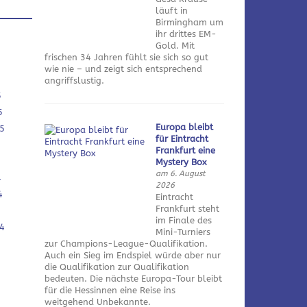
läuft in
Birmingham um
ihr drittes EM-
Gold. Mit
frischen 34 Jahren fühlt sie sich so gut
wie nie – und zeigt sich entsprechend
angriffslustig.
5
5
Europa bleibt
5
für Eintracht
Frankfurt eine
Mystery Box
am 6. August
4
2026
4
Eintracht
Frankfurt steht
im Finale des
4
Mini-Turniers
zur Champions-League-Qualifikation.
Auch ein Sieg im Endspiel würde aber nur
die Qualifikation zur Qualifikation
bedeuten. Die nächste Europa-Tour bleibt
für die Hessinnen eine Reise ins
weitgehend Unbekannte.