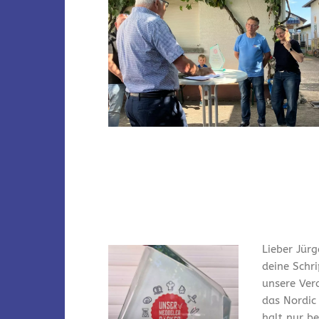
Lieber Jürg
deine Schr
unsere Ver
das Nordic
halt nur bei