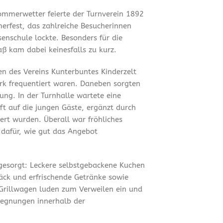
mmerwetter feierte der Turnverein 1892
merfest, das zahlreiche Besucherinnen
enschule lockte. Besonders für die
ß kam dabei keinesfalls zu kurz.
en des Vereins Kunterbuntes Kinderzelt
ark frequentiert waren. Daneben sorgten
ung. In der Turnhalle wartete eine
t auf die jungen Gäste, ergänzt durch
ert wurden. Überall war fröhliches
 dafür, wie gut das Angebot
 gesorgt: Leckere selbstgebackene Kuchen
äck und erfrischende Getränke sowie
Grillwagen luden zum Verweilen ein und
gegnungen innerhalb der