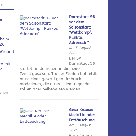
ge
Darmstadt 98
er
vor dem
Saisonstart:
"Wettkampf,
Punkte,
 beim
Adrenalin"
026
am 6. August
Wir sind
2026
Der SV
Darmstadt 98
ty mit
startet runderneuert in die neue
ng
Zweitligasaison. Trainer Florian Kohfeldt
muss einen gewaltigen Umbruch
moderieren, die alten Lilien-Tugenden
sollen aber beibehalten werden.
rien
Gesa Krause:
Medaille oder
Enttäuschung
am 6. August
2026
Gesa Krause