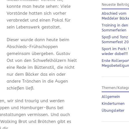
Neueste Beiträ
konnte man heute sehen: Viele
Vorstände hatten sich vorher
Abschied vom
Meddeler Bäck
verabredet und einen Pokal für
Training in den
sein Lebenswerk gestaltet.
Sommerferien
Spaß und Tanz
Dieser wurde dann heute beim
Sommerfest 2
Abschieds-Frühschoppen
Sport im Park: 
gemeinsam übergeben. Gustav
wieder dabei!!!
Ost von den Schwefelhölzern hielt
Erste Rollerpar
Megabeteiligu
eine Rede im Büttenstil, die nicht
nur dem Bäcker das ein oder
andere Tränchen in die Augen
schießen ließ.
Themen/Katego
Allgemein
en, wir sind traurig und werden
Kinderturnen
ippen und Hamburger-Buns bei
Übungsleiter
anstaltungen vermissen. Und auch
 Walking Brot und Brötchen gibt es
 dir.