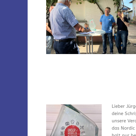
Lieber Jürg
deine Schr
unsere Ver
das Nordic
halt nur bei