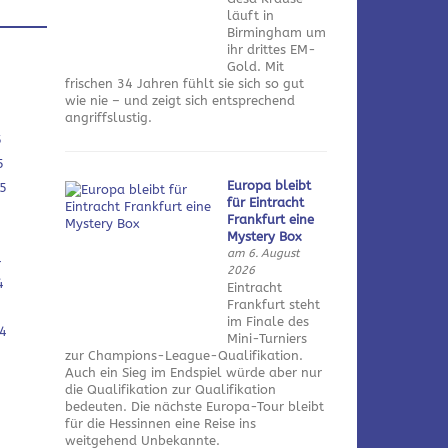
läuft in
Birmingham um
ihr drittes EM-
Gold. Mit
frischen 34 Jahren fühlt sie sich so gut
wie nie – und zeigt sich entsprechend
angriffslustig.
5
5
Europa bleibt
5
für Eintracht
Frankfurt eine
Mystery Box
am 6. August
4
2026
4
Eintracht
Frankfurt steht
im Finale des
4
Mini-Turniers
zur Champions-League-Qualifikation.
Auch ein Sieg im Endspiel würde aber nur
die Qualifikation zur Qualifikation
bedeuten. Die nächste Europa-Tour bleibt
für die Hessinnen eine Reise ins
weitgehend Unbekannte.