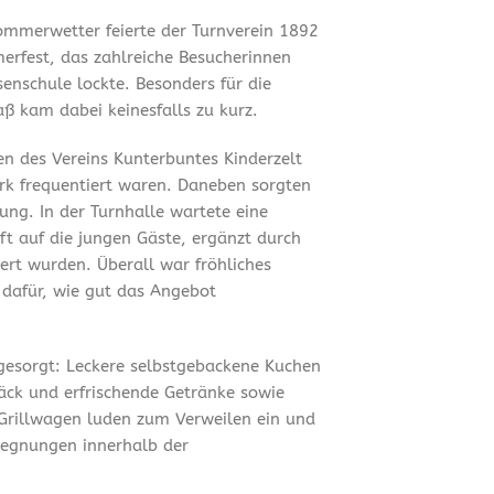
mmerwetter feierte der Turnverein 1892
merfest, das zahlreiche Besucherinnen
enschule lockte. Besonders für die
ß kam dabei keinesfalls zu kurz.
en des Vereins Kunterbuntes Kinderzelt
ark frequentiert waren. Daneben sorgten
ung. In der Turnhalle wartete eine
t auf die jungen Gäste, ergänzt durch
ert wurden. Überall war fröhliches
 dafür, wie gut das Angebot
 gesorgt: Leckere selbstgebackene Kuchen
äck und erfrischende Getränke sowie
Grillwagen luden zum Verweilen ein und
gegnungen innerhalb der