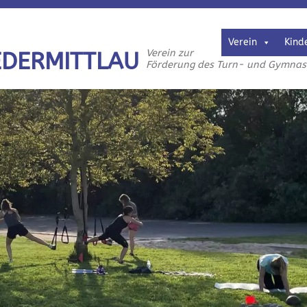
Verein
Kind
Verein zur
EDERMITTLAU
Förderung des Turn- und Gymnasti