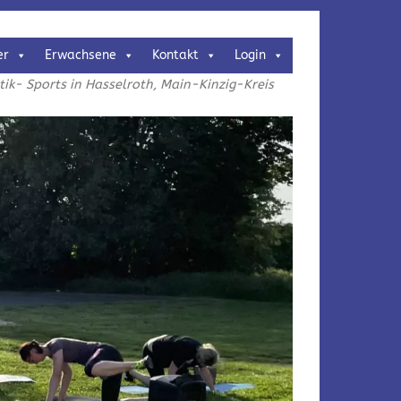
er
Erwachsene
Kontakt
Login
k- Sports in Hasselroth, Main-Kinzig-Kreis