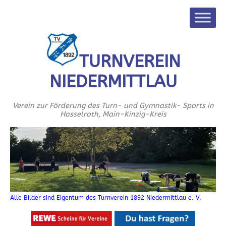
TURNVEREIN
NIEDERMITTLAU
Verein zur Förderung des Turn- und Gymnastik- Sports in
Hasselroth, Main-Kinzig-Kreis
Alle Bilder sind Eigentum des Turnverein 1892 Niedermittlau e. V.