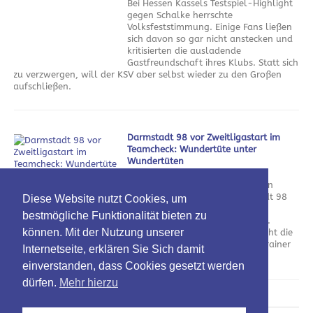
Bei Hessen Kassels Testspiel-Highlight
gegen Schalke herrschte
Volksfeststimmung. Einige Fans ließen
sich davon so gar nicht anstecken und
kritisierten die ausladende
Gastfreundschaft ihres Klubs. Statt sich
zu verzwergen, will der KSV aber selbst wieder zu den Großen
aufschließen.
Darmstadt 98 vor Zweitligastart im
Teamcheck: Wundertüte unter
Wundertüten
am 5. August 2026
Nach dem Verlust der kompletten
Offensivabteilung will Darmstadt 98
Diese Website nutzt Cookies, um
mit neuem Personal an die
bestmögliche Funktionalität bieten zu
vergangenen Erfolge anknüpfen.
können. Mit der Nutzung unserer
Neben spannenden Zugängen ruht die
Hoffnung dabei vor allem auf Trainer
Internetseite, erklären Sie Sich damit
Florian Kohfeldt.
einverstanden, dass Cookies gesetzt werden
dürfen.
Mehr hierzu