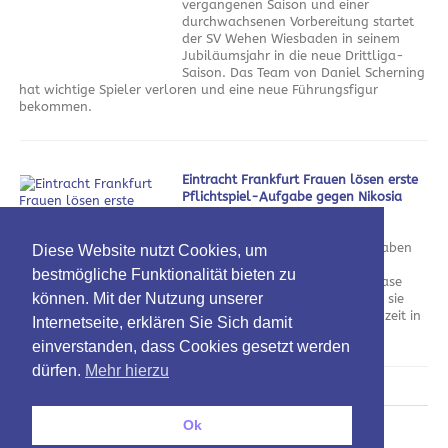
vergangenen Saison und einer
durchwachsenen Vorbereitung startet
der SV Wehen Wiesbaden in seinem
Jubiläumsjahr in die neue Drittliga-
Saison. Das Team von Daniel Scherning
hat wichtige Spieler verloren und eine neue Führungsfigur
bekommen.
Eintracht Frankfurt Frauen lösen erste
Pflichtspiel-Aufgabe gegen Nikosia
souverän
am 5. August 2026
Die Eintracht Frankfurt Frauen haben
Diese Website nutzt Cookies, um
den ersten Schritt in Richtung
bestmögliche Funktionalität bieten zu
Champions-League-Gruppenphase
können. Mit der Nutzung unserer
geschafft. Gegen Nikosia zeigten sie
sich vor allem in der ersten Halbzeit in
Internetseite, erklären Sie Sich damit
Torlaune.
einverstanden, dass Cookies gesetzt werden
dürfen.
Mehr hierzu
Ok
Oben