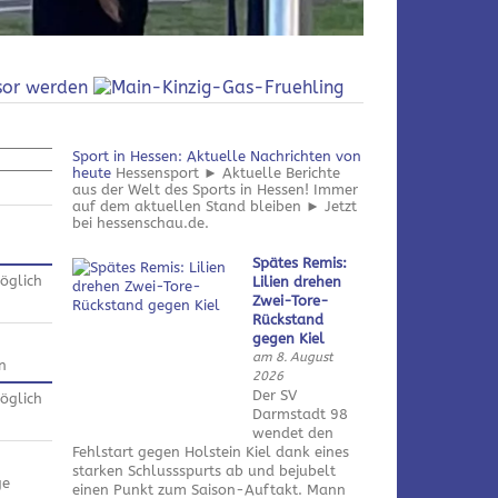
Sport in Hessen: Aktuelle Nachrichten von
heute
Hessensport ► Aktuelle Berichte
aus der Welt des Sports in Hessen! Immer
auf dem aktuellen Stand bleiben ► Jetzt
bei hessenschau.de.
Spätes Remis:
öglich
Lilien drehen
Zwei-Tore-
Rückstand
gegen Kiel
am 8. August
n
2026
Der SV
öglich
Darmstadt 98
wendet den
Fehlstart gegen Holstein Kiel dank eines
starken Schlussspurts ab und bejubelt
ge
einen Punkt zum Saison-Auftakt. Mann