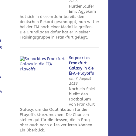
2026
Hürdenläufer
Emil Agyekum
hat sich in diesem Jahr bereits den
deutschen Rekord geschnappt, nun will er
bei der EM nach einer Medaille greifen.
Die Grundlagen dafür hat er in seiner
5
Trainingsgruppe in Frankfurt gelegt.
5
5
So packt es
Frankfurt
Galaxy in die
4
ÊFA-Playoffs
4
am 7. August
2026
Noch ein Spiel
4
bleibt den
Footballern
von Frankfurt
Galaxy, um die Qualifikation für die
Playoffs klarzumachen. Die Chancen
stehen gut für die Hessen, die in Prag
aber auch noch alles verlieren können.
3
Ein Überblick.