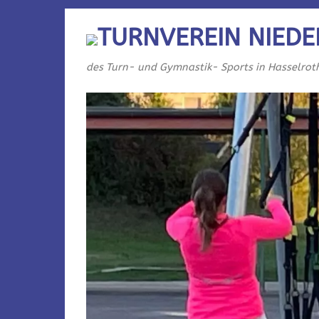
TURNVEREIN NIEDE
des Turn- und Gymnastik- Sports in Hasselrot