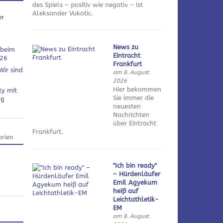
des Spiels – positiv wie negativ – ist
Aleksander Vukotic.
er
News zu
 beim
Eintracht
026
Frankfurt
Wir sind
am 8. August
2026
Hier bekommen
ty mit
Sie immer die
ng
neuesten
Nachrichten
über Eintracht
Frankfurt.
rien
"Ich bin ready"
– Hürdenläufer
Emil Agyekum
heiß auf
Leichtathletik-
EM
am 8. August