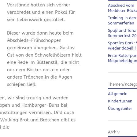
Vorstände hatten sich vorher
Abschied vom
Meddeler Bäck
verabredet und einen Pokal für
Training in den
sein Lebenswerk gestaltet.
Sommerferien
Spaß und Tanz
Dieser wurde dann heute beim
Sommerfest 2
Abschieds-Frühschoppen
Sport im Park: 
gemeinsam übergeben. Gustav
wieder dabei!!!
Ost von den Schwefelhölzern hielt
Erste Rollerpar
Megabeteiligu
eine Rede im Büttenstil, die nicht
nur dem Bäcker das ein oder
andere Tränchen in die Augen
schießen ließ.
Themen/Katego
Allgemein
en, wir sind traurig und werden
Kinderturnen
ippen und Hamburger-Buns bei
Übungsleiter
anstaltungen vermissen. Und auch
 Walking Brot und Brötchen gibt es
 dir.
Archiv