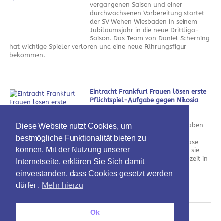
vergangenen Saison und einer
durchwachsenen Vorbereitung startet
der SV Wehen Wiesbaden in seinem
Jubiläumsjahr in die neue Drittliga-
Saison. Das Team von Daniel Scherning
hat wichtige Spieler verloren und eine neue Führungsfigur
bekommen.
Eintracht Frankfurt Frauen lösen erste
Pflichtspiel-Aufgabe gegen Nikosia
souverän
am 5. August 2026
Die Eintracht Frankfurt Frauen haben
Diese Website nutzt Cookies, um
den ersten Schritt in Richtung
bestmögliche Funktionalität bieten zu
Champions-League-Gruppenphase
können. Mit der Nutzung unserer
geschafft. Gegen Nikosia zeigten sie
sich vor allem in der ersten Halbzeit in
Internetseite, erklären Sie Sich damit
Torlaune.
einverstanden, dass Cookies gesetzt werden
dürfen.
Mehr hierzu
Ok