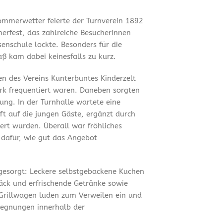
mmerwetter feierte der Turnverein 1892
merfest, das zahlreiche Besucherinnen
enschule lockte. Besonders für die
ß kam dabei keinesfalls zu kurz.
en des Vereins Kunterbuntes Kinderzelt
ark frequentiert waren. Daneben sorgten
ung. In der Turnhalle wartete eine
t auf die jungen Gäste, ergänzt durch
ert wurden. Überall war fröhliches
 dafür, wie gut das Angebot
 gesorgt: Leckere selbstgebackene Kuchen
äck und erfrischende Getränke sowie
Grillwagen luden zum Verweilen ein und
gegnungen innerhalb der