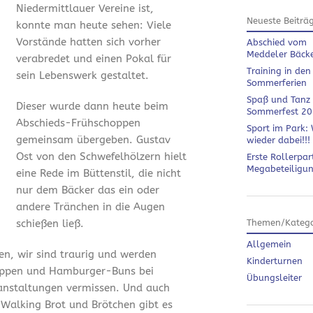
Niedermittlauer Vereine ist,
Neueste Beiträ
konnte man heute sehen: Viele
Vorstände hatten sich vorher
Abschied vom
Meddeler Bäck
verabredet und einen Pokal für
Training in den
sein Lebenswerk gestaltet.
Sommerferien
Spaß und Tanz
Dieser wurde dann heute beim
Sommerfest 2
Abschieds-Frühschoppen
Sport im Park: 
gemeinsam übergeben. Gustav
wieder dabei!!!
Ost von den Schwefelhölzern hielt
Erste Rollerpar
Megabeteiligu
eine Rede im Büttenstil, die nicht
nur dem Bäcker das ein oder
andere Tränchen in die Augen
schießen ließ.
Themen/Katego
Allgemein
en, wir sind traurig und werden
Kinderturnen
ippen und Hamburger-Buns bei
Übungsleiter
anstaltungen vermissen. Und auch
 Walking Brot und Brötchen gibt es