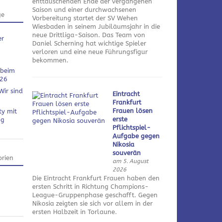
enttäuschenden Ende der vergangenen
Saison und einer durchwachsenen
ge
Vorbereitung startet der SV Wehen
Wiesbaden in seinem Jubiläumsjahr in die
neue Drittliga-Saison. Das Team von
er
Daniel Scherning hat wichtige Spieler
verloren und eine neue Führungsfigur
bekommen.
 beim
026
Wir sind
Eintracht
Frankfurt
Frauen lösen
ty mit
erste
ng
Pflichtspiel-
Aufgabe gegen
Nikosia
souverän
rien
am 5. August
2026
Die Eintracht Frankfurt Frauen haben den
ersten Schritt in Richtung Champions-
League-Gruppenphase geschafft. Gegen
Nikosia zeigten sie sich vor allem in der
ersten Halbzeit in Torlaune.