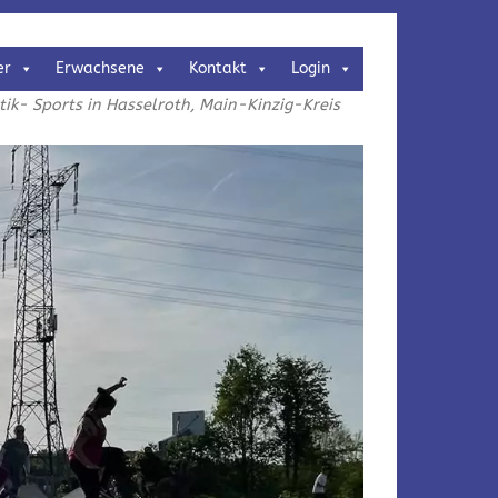
er
Erwachsene
Kontakt
Login
k- Sports in Hasselroth, Main-Kinzig-Kreis