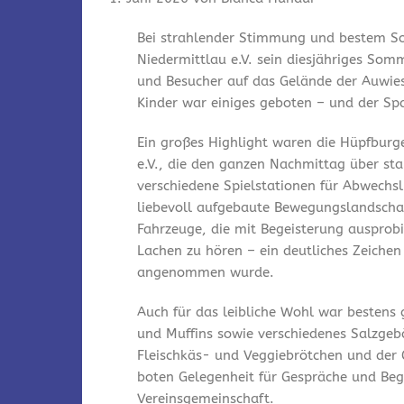
Bei strahlender Stimmung und bestem So
Niedermittlau e.V. sein diesjähriges Som
und Besucher auf das Gelände der Auwies
Kinder war einiges geboten – und der Spa
Ein großes Highlight waren die Hüpfburg
e.V., die den ganzen Nachmittag über st
verschiedene Spielstationen für Abwechsl
liebevoll aufgebaute Bewegungslandschaf
Fahrzeuge, die mit Begeisterung ausprobi
Lachen zu hören – ein deutliches Zeichen
angenommen wurde.
Auch für das leibliche Wohl war bestens
und Muffins sowie verschiedenes Salzgeb
Fleischkäs- und Veggiebrötchen und der 
boten Gelegenheit für Gespräche und Be
Vereinsgemeinschaft.