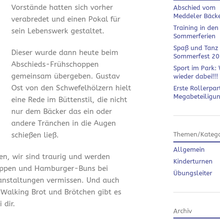
Vorstände hatten sich vorher
Abschied vom
Meddeler Bäck
verabredet und einen Pokal für
Training in den
sein Lebenswerk gestaltet.
Sommerferien
Spaß und Tanz
Dieser wurde dann heute beim
Sommerfest 2
Abschieds-Frühschoppen
Sport im Park: 
gemeinsam übergeben. Gustav
wieder dabei!!!
Ost von den Schwefelhölzern hielt
Erste Rollerpar
Megabeteiligu
eine Rede im Büttenstil, die nicht
nur dem Bäcker das ein oder
andere Tränchen in die Augen
schießen ließ.
Themen/Katego
Allgemein
en, wir sind traurig und werden
Kinderturnen
ippen und Hamburger-Buns bei
Übungsleiter
anstaltungen vermissen. Und auch
 Walking Brot und Brötchen gibt es
 dir.
Archiv