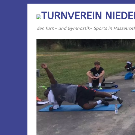
TURNVEREIN NIEDE
des Turn- und Gymnastik- Sports in Hasselrot