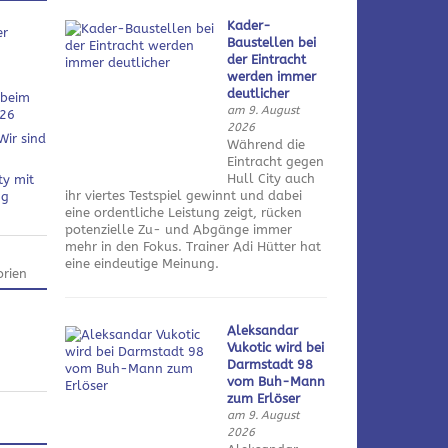
Kader-
er
Baustellen bei
der Eintracht
werden immer
deutlicher
 beim
am 9. August
026
2026
Wir sind
Während die
Eintracht gegen
Hull City auch
ty mit
ihr viertes Testspiel gewinnt und dabei
ng
eine ordentliche Leistung zeigt, rücken
potenzielle Zu- und Abgänge immer
mehr in den Fokus. Trainer Adi Hütter hat
eine eindeutige Meinung.
rien
Aleksandar
Vukotic wird bei
Darmstadt 98
vom Buh-Mann
zum Erlöser
am 9. August
2026