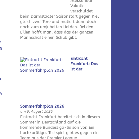
Aleksandar
Vukotic
verschuldet
beim Darmstädter Saisonstart gegen Kiel
gleich zwei Tore und mutiert dann doch
noch zum umjubelten Helden. Bei den
Lilien hofft man, dass das der ganzen
5
Mannschaft einen Schub gibt.
5
5
Eintracht
Frankfurt: Das
ist der
4
4
4
Sommerfahrplan 2026
am 9. August 2026
Eintracht Frankfurt bereitet sich in diesem
Sommer in Deutschland auf die
kommende Bundesliga-Saison vor. Ein
3
hochkarätiges Testspiel gibt es gegen ein
Team aus der Premier League.