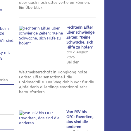
aber auch noch alles verlieren können.
Ein Überblick.
er
Fechterin Eifler
 beim
über schwierige
026
Zeiten: "Keine
Wir sind
Schwäche, sich
Hilfe zu holen"
am 7. August
ty mit
2026
ng
Bei der
Weltmeisterschaft in Hongkong holte
Larissa Eifler sensationell die
rien
Goldmedaille. Der Weg dahin war für die
Alsfelderin allerdings emotional sehr
herausfordern.
Von FSV bis
OFC: Favoriten,
das sind die
anderen