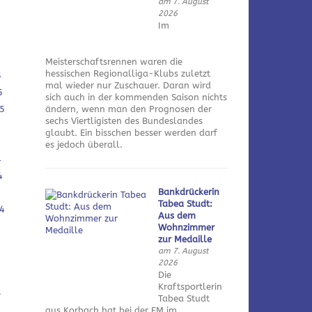
am 7. August
2026
Im
Meisterschaftsrennen waren die
hessischen Regionalliga-Klubs zuletzt
5
mal wieder nur Zuschauer. Daran wird
5
sich auch in der kommenden Saison nichts
5
ändern, wenn man den Prognosen der
sechs Viertligisten des Bundeslandes
glaubt. Ein bisschen besser werden darf
es jedoch überall.
4
4
Bankdrückerin
Tabea Studt:
4
Aus dem
Wohnzimmer
zur Medaille
am 7. August
2026
Die
Kraftsportlerin
3
Tabea Studt
aus Korbach hat bei der EM im