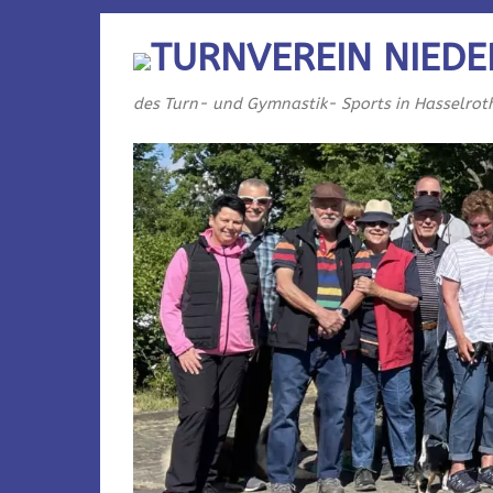
TURNVEREIN NIEDE
des Turn- und Gymnastik- Sports in Hasselrot