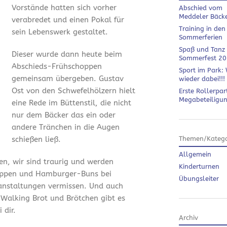
Vorstände hatten sich vorher
Abschied vom
Meddeler Bäck
verabredet und einen Pokal für
Training in den
sein Lebenswerk gestaltet.
Sommerferien
Spaß und Tanz
Dieser wurde dann heute beim
Sommerfest 2
Abschieds-Frühschoppen
Sport im Park: 
gemeinsam übergeben. Gustav
wieder dabei!!!
Ost von den Schwefelhölzern hielt
Erste Rollerpar
Megabeteiligu
eine Rede im Büttenstil, die nicht
nur dem Bäcker das ein oder
andere Tränchen in die Augen
schießen ließ.
Themen/Katego
Allgemein
en, wir sind traurig und werden
Kinderturnen
ippen und Hamburger-Buns bei
Übungsleiter
anstaltungen vermissen. Und auch
 Walking Brot und Brötchen gibt es
 dir.
Archiv