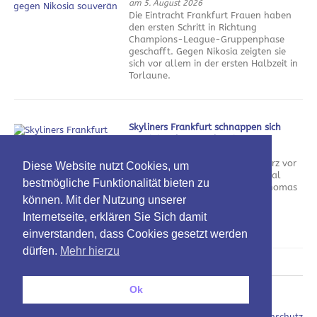
am 5. August 2026
Die Eintracht Frankfurt Frauen haben
den ersten Schritt in Richtung
Champions-League-Gruppenphase
geschafft. Gegen Nikosia zeigten sie
sich vor allem in der ersten Halbzeit in
Torlaune.
Skyliners Frankfurt schnappen sich
Routinier Thomas Klepeisz
am 5. August 2026
Die Skyliners Frankfurt haben kurz vor
Diese Website nutzt Cookies, um
dem Trainingsauftakt noch einmal
bestmögliche Funktionalität bieten zu
eingekauft. Mit Aufbauspieler Thomas
können. Mit der Nutzung unserer
Klepeisz kommt nicht nur ein
Scharfschütze, sondern auch ein
Internetseite, erklären Sie Sich damit
Meistermacher nach Hessen.
einverstanden, dass Cookies gesetzt werden
dürfen.
Mehr hierzu
Ok
Oben
Impressum / Datenschutz