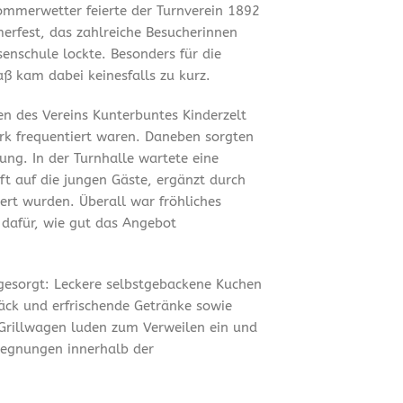
mmerwetter feierte der Turnverein 1892
merfest, das zahlreiche Besucherinnen
enschule lockte. Besonders für die
ß kam dabei keinesfalls zu kurz.
en des Vereins Kunterbuntes Kinderzelt
ark frequentiert waren. Daneben sorgten
ung. In der Turnhalle wartete eine
t auf die jungen Gäste, ergänzt durch
ert wurden. Überall war fröhliches
 dafür, wie gut das Angebot
 gesorgt: Leckere selbstgebackene Kuchen
äck und erfrischende Getränke sowie
Grillwagen luden zum Verweilen ein und
gegnungen innerhalb der