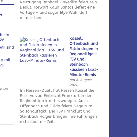
ge
Neuzugang Raphael Onyedika feiert sein
Debüt, Torwart Kaua Santos liefert eine
Vorlage - und sogar Elye Wahi darf
er
mitmischen.
 beim
Kassel,
026
Offenbach und
Wir sind
Fulda siegen in
Regionalliga -
FSV und
ty mit
Steinbach
ng
kassieren Last-
Minute-Remis
am 8. August
2026
rien
Im Hessen-Duell hat Hessen Kassel die
Reserve von Eintracht Frankfurt in der
Regionalliga klar bezwungen. Auch
Offenbach und Fulda feiern Siege zum
Saisonauftakt. Der FSV Frankfurt und
Steinbach Haiger bringen ihre Führungen
nicht über die Zeit.