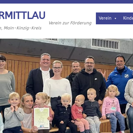
RMITTLAU
Verein
Kind
Verein zur Förderung
h, Main-Kinzig-Kreis