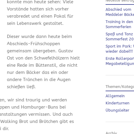
Neueste Beiträ
konnte man heute sehen: Viele
Vorstände hatten sich vorher
Abschied vom
Meddeler Bäck
verabredet und einen Pokal für
Training in den
sein Lebenswerk gestaltet.
Sommerferien
Spaß und Tanz
Dieser wurde dann heute beim
Sommerfest 2
Abschieds-Frühschoppen
Sport im Park: 
gemeinsam übergeben. Gustav
wieder dabei!!!
Ost von den Schwefelhölzern hielt
Erste Rollerpar
Megabeteiligu
eine Rede im Büttenstil, die nicht
nur dem Bäcker das ein oder
andere Tränchen in die Augen
schießen ließ.
Themen/Katego
Allgemein
en, wir sind traurig und werden
Kinderturnen
ippen und Hamburger-Buns bei
Übungsleiter
anstaltungen vermissen. Und auch
 Walking Brot und Brötchen gibt es
 dir.
Archiv