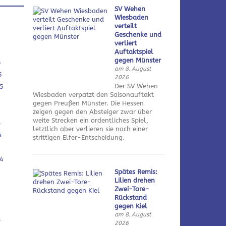
SV Wehen
Wiesbaden
verteilt
Geschenke und
verliert
Auftaktspiel
gegen Münster
5
am 8. August
5
2026
Der SV Wehen
5
Wiesbaden verpatzt den Saisonauftakt
gegen Preußen Münster. Die Hessen
zeigen gegen den Absteiger zwar über
weite Strecken ein ordentliches Spiel,
4
letztlich aber verlieren sie nach einer
4
strittigen Elfer-Entscheidung.
4
Spätes Remis:
Lilien drehen
Zwei-Tore-
Rückstand
gegen Kiel
am 8. August
3
2026