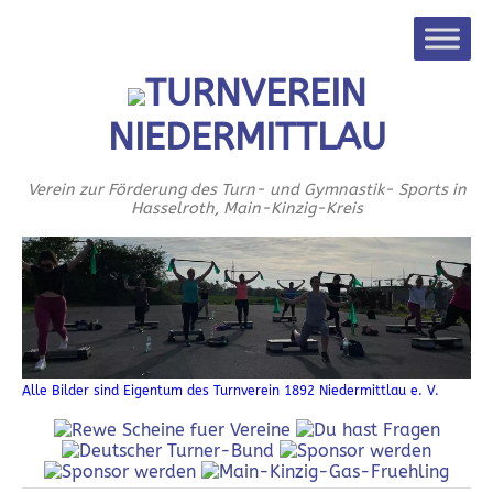
TURNVEREIN
NIEDERMITTLAU
Verein zur Förderung des Turn- und Gymnastik- Sports in
Hasselroth, Main-Kinzig-Kreis
Alle Bilder sind Eigentum des Turnverein 1892 Niedermittlau e. V.