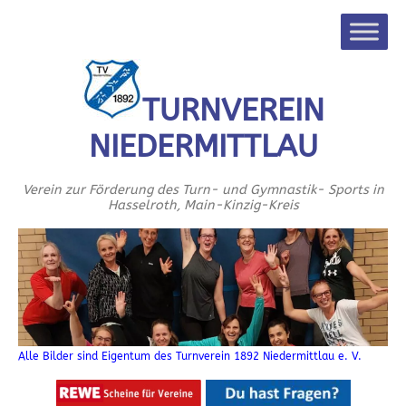
TURNVEREIN
NIEDERMITTLAU
Verein zur Förderung des Turn- und Gymnastik- Sports in
Hasselroth, Main-Kinzig-Kreis
Alle Bilder sind Eigentum des Turnverein 1892 Niedermittlau e. V.