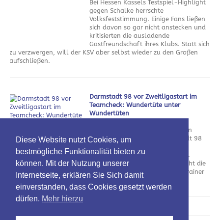
Bei Hessen Kassels Testspiel-Highlight
gegen Schalke herrschte
Volksfeststimmung. Einige Fans ließen
sich davon so gar nicht anstecken und
kritisierten die ausladende
Gastfreundschaft ihres Klubs. Statt sich
zu verzwergen, will der KSV aber selbst wieder zu den Großen
aufschließen.
Darmstadt 98 vor Zweitligastart im
Teamcheck: Wundertüte unter
Wundertüten
am 5. August 2026
Nach dem Verlust der kompletten
Offensivabteilung will Darmstadt 98
Diese Website nutzt Cookies, um
mit neuem Personal an die
bestmögliche Funktionalität bieten zu
vergangenen Erfolge anknüpfen.
können. Mit der Nutzung unserer
Neben spannenden Zugängen ruht die
Hoffnung dabei vor allem auf Trainer
Internetseite, erklären Sie Sich damit
Florian Kohfeldt.
einverstanden, dass Cookies gesetzt werden
dürfen.
Mehr hierzu