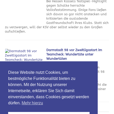
Bei Hessen Kassels Testspiel-Highlight
gegen Schalke herrschte
Volksfeststimmung. Einige Fans ließen
sich davon so gar nicht anstecken und
kritisierten die ausladende
Gastfreundschaft ihres Klubs. Statt sich
zu verzwergen, will der KSV aber selbst wieder zu den Großen
aufschließen.
Darmstadt 98 vor Zweitligastart im
Teamcheck: Wundertüte unter
Wundertüten
am 5. August 2026
Nach dem Verlust der kompletten
Offensivabteilung will Darmstadt 98
Diese Website nutzt Cookies, um
mit neuem Personal an die
bestmögliche Funktionalität bieten zu
vergangenen Erfolge anknüpfen.
können. Mit der Nutzung unserer
Neben spannenden Zugängen ruht die
Hoffnung dabei vor allem auf Trainer
Internetseite, erklären Sie Sich damit
Florian Kohfeldt.
einverstanden, dass Cookies gesetzt werden
dürfen.
Mehr hierzu