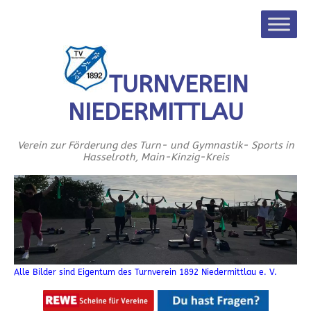
TURNVEREIN
NIEDERMITTLAU
Verein zur Förderung des Turn- und Gymnastik- Sports in
Hasselroth, Main-Kinzig-Kreis
Alle Bilder sind Eigentum des Turnverein 1892 Niedermittlau e. V.