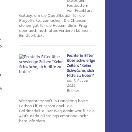
bleibt den
Footballern
von Frankfurt
Galaxy, um die Qualifikation für die
Playoffs klarzumachen. Die Chancen
stehen gut für die Hessen, die in Prag
aber auch noch alles verlieren können.
5
Ein Überblick.
5
5
Fechterin Eifler
über schwierige
Zeiten: "Keine
4
Schwäche, sich
4
Hilfe zu holen"
am 7. August
2026
4
Bei der
Weltmeisterschaft in Hongkong holte
Larissa Eifler sensationell die
Goldmedaille. Der Weg dahin war für die
Alsfelderin allerdings emotional sehr
herausfordern.
3