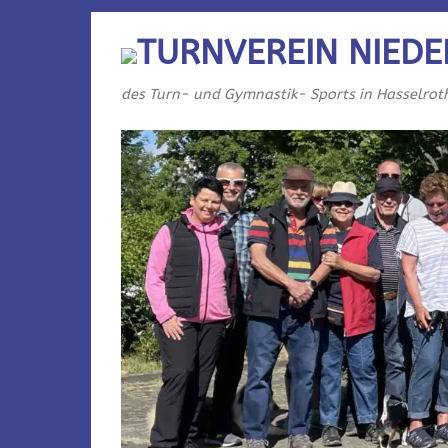
TURNVEREIN NIEDE
des Turn- und Gymnastik- Sports in Hasselrot