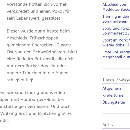
Vorstände hatten sich vorher
Abschied vom
Meddeler Bäck
verabredet und einen Pokal für
Training in den
sein Lebenswerk gestaltet.
Sommerferien
Spaß und Tanz
Dieser wurde dann heute beim
Sommerfest 2
Abschieds-Frühschoppen
Sport im Park: 
gemeinsam übergeben. Gustav
wieder dabei!!!
Ost von den Schwefelhölzern hielt
Erste Rollerpar
Megabeteiligu
eine Rede im Büttenstil, die nicht
nur dem Bäcker das ein oder
andere Tränchen in die Augen
schießen ließ.
Themen/Katego
Allgemein
en, wir sind traurig und werden
Kinderturnen
ippen und Hamburger-Buns bei
Übungsleiter
anstaltungen vermissen. Und auch
 Walking Brot und Brötchen gibt es
 dir.
Archiv