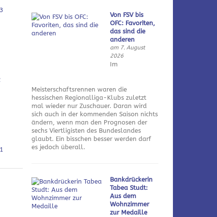
3
Von FSV bis
OFC: Favoriten,
das sind die
anderen
am 7. August
2026
Im
2
Meisterschaftsrennen waren die
hessischen Regionalliga-Klubs zuletzt
mal wieder nur Zuschauer. Daran wird
sich auch in der kommenden Saison nichts
ändern, wenn man den Prognosen der
sechs Viertligisten des Bundeslandes
glaubt. Ein bisschen besser werden darf
es jedoch überall.
1
Bankdrückerin
Tabea Studt:
Aus dem
Wohnzimmer
zur Medaille