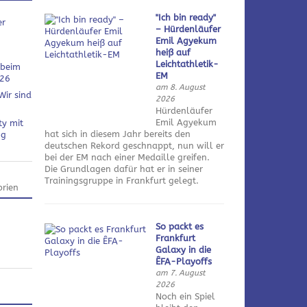
"Ich bin ready"
er
– Hürdenläufer
Emil Agyekum
heiß auf
Leichtathletik-
 beim
EM
026
am 8. August
Wir sind
2026
Hürdenläufer
Emil Agyekum
ty mit
hat sich in diesem Jahr bereits den
ng
deutschen Rekord geschnappt, nun will er
bei der EM nach einer Medaille greifen.
Die Grundlagen dafür hat er in seiner
Trainingsgruppe in Frankfurt gelegt.
rien
So packt es
Frankfurt
Galaxy in die
ÊFA-Playoffs
am 7. August
2026
Noch ein Spiel